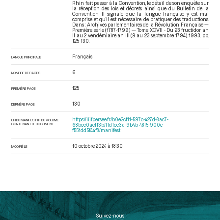
Rhin fait passer à la Convention, le détail de son enquête sur
la réception des lois et décrets ainsi que du Bulletin de la
Convention. Il signale que la langue française y est mal
comprise et qu’il est nécessaire de pratiquer des traductions.
Dans : Archives parlementaires de la Révolution Française —
Première série (1787-1799) — Tome XCVII - Du 23 fructidor an
II au 2 vendémiaire an III (9 au 23 septembre 1794)
. 1993. pp.
125-130.
Français
LANGUE PRINCIPALE
6
NOMBRE DE PAGES
125
PREMIÈRE PAGE
130
DERNIÈRE PAGE
https://iiif.persee.fr/b0e2cf11-597c-427d-8ac7-
URI DU MANIFEST IIIF DU VOLUME
CONTENANT LE DOCUMENT
68bcc0acf13b/f1d1ce3a-9b4b-48f5-900e-
f551dd5f44f8/manifest
10 octobre 2024 à 18:30
MODIFIÉ LE
Suivez-nous