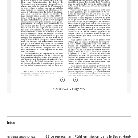
o
r
129 sur 476
• Page 125
Infos
65. Le représentant Rühl, en mission dans le Bas et Haut-
RÉFÉRENCE BIBLIOGRAPHIQUE