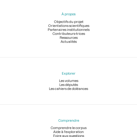
du
pied
À propos
de
page
Objectifs du projet
Orientations scientifiques
Partenaires institutionnels
Contributeurs-trices
Ressources
Actualités
Explorer
Les volumes
Les députés
Les cahiers de doléances
Comprendre
Comprendre le corpus
Aide à l'exploration
Foire aux questions