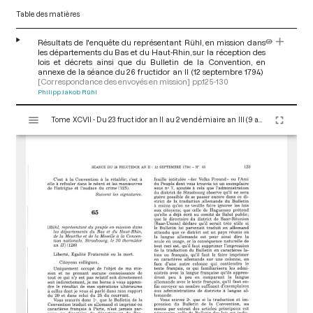
Table des matières
Résultats de l'enquête du représentant Rühl, en mission dans
les départements du Bas et du Haut-Rhin, sur la réception des
lois et décrets ainsi que du Bulletin de la Convention, en
annexe de la séance du 26 fructidor an II (12 septembre 1794)
[Correspondance des envoyés en mission]
pp.125-130
Philipp Jakob Rühl
V
Tome XCVII - Du 23 fructidor an II au 2 vendémiaire an III (9 au 23 septembre 1794)
i
s
u
a
l
i
s
e
u
r
M
i
r
a
d