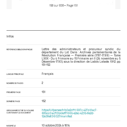
158 sur 838
• Page 151
Infos
Lettre des administrateurs et procureur syndic du
RÉFÉRENCE BIBLIOGRAPHIQUE
département du Lot. Dans : Archives parlementaires de la
Révolution Française — Première série (1787-1799) — Tome
LXXX - Du 4 Frimaire au 15 Frimaire an II (24 novembre au 5
Décembre 1793)
, sous la direction de Lodoïs Lataste. 1912. pp.
151-152.
Français
LANGUE PRINCIPALE
2
NOMBRE DE PAGES
151
PREMIÈRE PAGE
152
DERNIÈRE PAGE
https://iiif.persee.fr/b0e2cf11-597c-427d-8ac7-
URI DU MANIFEST IIIF DU VOLUME
CONTENANT LE DOCUMENT
68bcc0acf13b/deff766b-e2ec-423b-8e2d-
12e38e836027/manifest
10 octobre 2024 à 18:14
MODIFIÉ LE