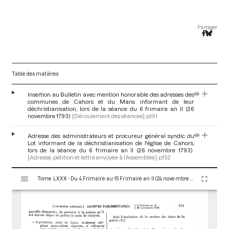
Partager
Table des matières
Insertion au Bulletin avec mention honorable des adresses des
communes de Cahors et du Mans informant de leur
déchristianisation, lors de la séance du 6 frimaire an II (26
novembre 1793)
[Déroulement des séances]
p.151
Adresse des administrateurs et procureur général syndic du
Lot informant de la déchristianisation de l'église de Cahors,
lors de la séance du 6 frimaire an II (26 novembre 1793)
[Adresse, pétition et lettre envoyée à l’Assemblée]
p.152
V
Tome LXXX - Du 4 Frimaire au 15 Frimaire an II (24 novembre au 5 Décembre 1793)
i
s
u
a
l