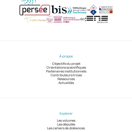
Menu
du
pied
À propos
de
page
Objectifs du projet
Orientations scientifiques
Partenaires institutionnels
Contributeurs-trices
Ressources
Actualités
Explorer
Les volumes
Les députés
Les cahiers de doléances