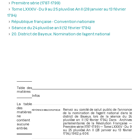
Première série (1787-1799)
Tome LXXXIV - Du 9 au 25 pluviôse An II (28 janvier au 13 février
1794)
République française - Convention nationale
Séance du 24 pluviôse an II (12 février 1794)
20. District de Bayeux. Nomination de l’agent national
Table des
matières
Infos
La table
des
Renvoi au comité de salut public de l'annonce
RÉFÉRENCE BIBLIOGRAPHIQUE
matières
de la nomination de l'agent national dans le
ne
district de Bayeux, lors de la séance du 24
contient
pluviôse an II (12 février 1794). Dans : Archives
parlementaires de la Révolution Française —
aucune
Première série (1787-1799) — Tome LXXXIV - Du 9
entrée.
au 25 pluviôse An II (28 janvier au 13 février
1794)
. 1962. p. 606.
V