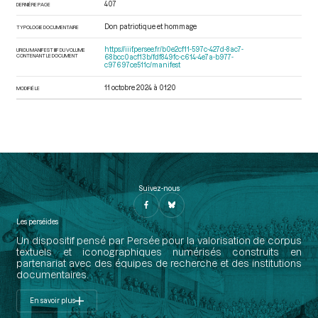
407
DERNIÈRE PAGE
Don patriotique et hommage
TYPOLOGIE DOCUMENTAIRE
https://iiif.persee.fr/b0e2cf11-597c-427d-8ac7-
URI DU MANIFEST IIIF DU VOLUME
CONTENANT LE DOCUMENT
68bcc0acf13b/fdf849fc-c614-4e7a-b977-
c97697ce511c/manifest
11 octobre 2024 à 01:20
MODIFIÉ LE
Suivez-nous
Les perséides
Un dispositif pensé par Persée pour la valorisation de corpus
textuels et iconographiques numérisés construits en
partenariat avec des équipes de recherche et des institutions
documentaires.
En savoir plus