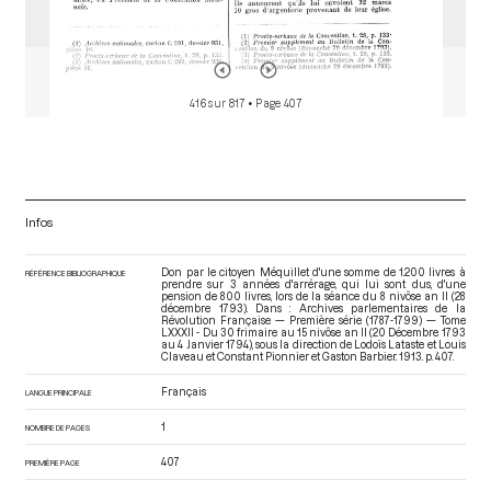
416 sur 817
• Page 407
Infos
Don par le citoyen Méquillet d'une somme de 1.200 livres à
RÉFÉRENCE BIBLIOGRAPHIQUE
prendre sur 3 années d'arrérage, qui lui sont dus, d'une
pension de 800 livres, lors de la séance du 8 nivôse an II (28
décembre 1793). Dans : Archives parlementaires de la
Révolution Française — Première série (1787-1799) — Tome
LXXXII - Du 30 frimaire au 15 nivôse an II (20 Décembre 1793
au 4 Janvier 1794)
, sous la direction de Lodoïs Lataste et Louis
Claveau et Constant Pionnier et Gaston Barbier. 1913. p. 407.
Français
LANGUE PRINCIPALE
1
NOMBRE DE PAGES
407
PREMIÈRE PAGE