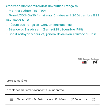
Archives parlementaires de la Révolution Française
Première série (1787-1799)
Tome LXXXII - Du 30 frimaire au 15 nivôse an II (20 Décembre 1793
au 4 Janvier 1794)
République française - Convention nationale
Séance du 8 nivôse an II (Samedi 28 décembre 1798)
Don du citoyen Mequillet, général de division à l’armée du Rhin
Télécharger
Partager
Table des matières
La table des matières ne contient aucune entrée.
V
Tome LXXXII - Du 30 frimaire au 15 nivôse an II (20 Décembre 1793 au 4 Janvier 1794)
i