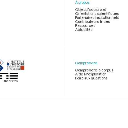
À propos
Objectifs du projet
Orientations scientifiques
Partenaires institutionnels
Contributeurs-trices
Ressources
Actualités
Menu
du
pied
de
Comprendre
page
Comprendre le corpus
Aide à l'exploration
Foire aux questions