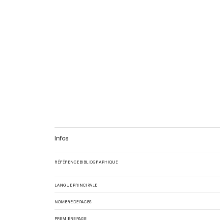
Infos
RÉFÉRENCE BIBLIOGRAPHIQUE
LANGUE PRINCIPALE
NOMBRE DE PAGES
PREMIÈRE PAGE