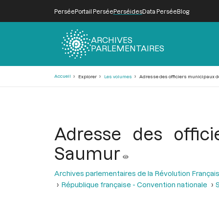
Persée
Portail Persée
Perséides
Data Persée
Blog
ARCHIVES
PARLEMENTAIRES
Fil
Accueil
Explorer
Les volumes
Adresse des officiers municipaux d
d'Ariane
Adresse des offic
Saumur
Archives parlementaires de la Révolution Françai
République française - Convention nationale
S