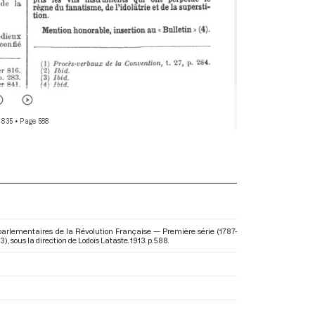
 835
• Page 588
parlementaires de la Révolution Française — Première série (1787-
93)
, sous la direction de Lodoïs Lataste. 1913. p. 588.