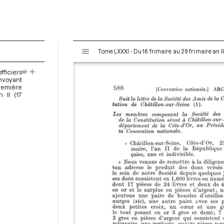
V
Tome LXXXI - Du 16 frimaire au 29 frimaire an 
i
s
fficiers
u
nvoyant
a
remière
 II (17
l
i
s
e
u
r
M
i
r
a
d
o