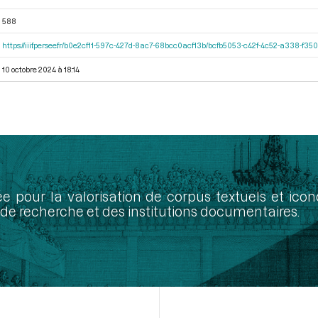
588
https://iiif.persee.fr/b0e2cf11-597c-427d-8ac7-68bcc0acf13b/bcfb5053-c42f-4c52-a338-f3
10 octobre 2024 à 18:14
ée pour la valorisation de corpus textuels et ic
de recherche et des institutions documentaires.