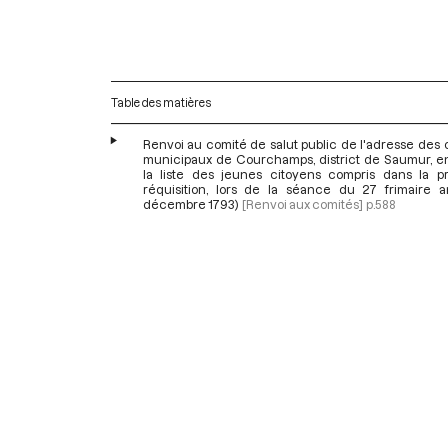
Table des matières
Renvoi au comité de salut public de l'adresse des o
municipaux de Courchamps, district de Saumur, e
la liste des jeunes citoyens compris dans la p
réquisition, lors de la séance du 27 frimaire an
décembre 1793)
[Renvoi aux comités]
p.588