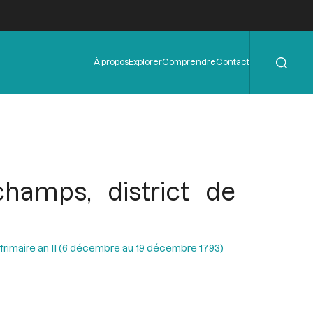
Rechercher
Menu
À propos
Explorer
Comprendre
Contact
de
l'en-
tête
hamps, district de
 frimaire an II (6 décembre au 19 décembre 1793)