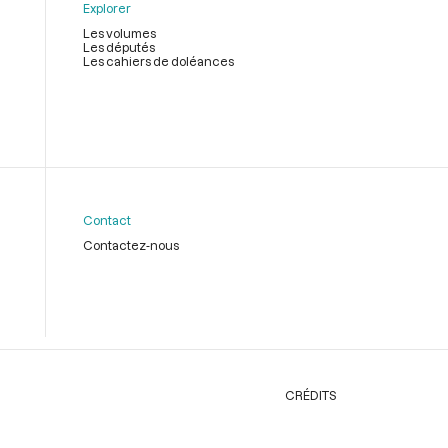
Explorer
Les volumes
Les députés
Les cahiers de doléances
Contact
Contactez-nous
CRÉDITS