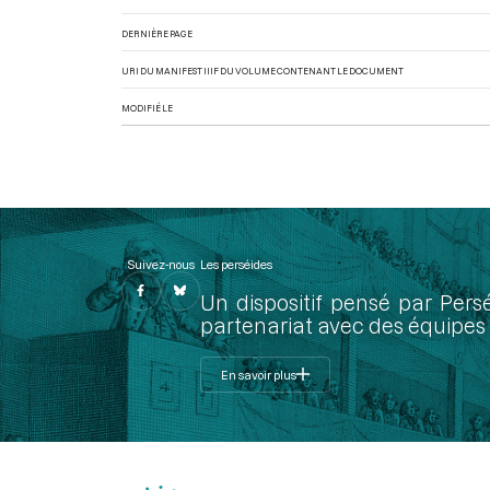
DERNIÈRE PAGE
URI DU MANIFEST IIIF DU VOLUME CONTENANT LE DOCUMENT
MODIFIÉ LE
Suivez-nous
Les perséides
Un dispositif pensé par Pers
partenariat avec des équipes 
En savoir plus