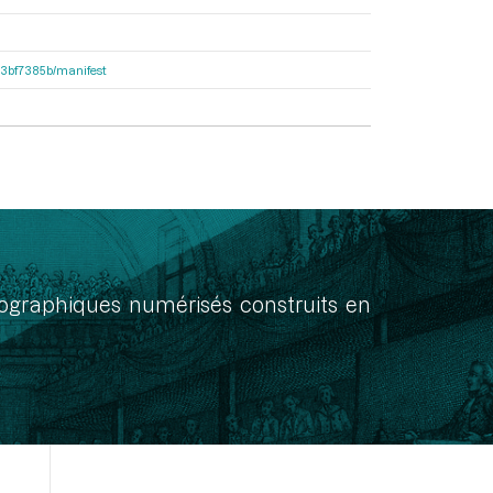
503bf7385b/manifest
onographiques numérisés construits en