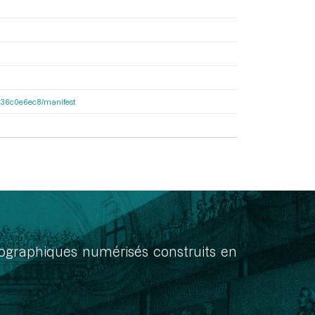
6b136c0e6ec8/manifest
onographiques numérisés construits en