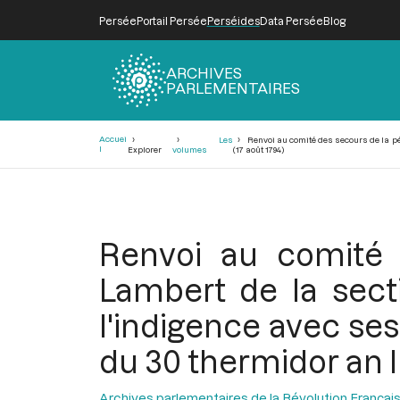
Persée
Portail Persée
Perséides
Data Persée
Blog
ARCHIVES
PARLEMENTAIRES
Fil
Accuei
Les
Renvoi au comité des secours de la pét
d'Ariane
l
Explorer
volumes
(17 août 1794)
Renvoi au comité 
Lambert de la secti
l'indigence avec ses
du 30 thermidor an II
Archives parlementaires de la Révolution Françai