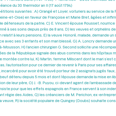
éance du 30 thermidor an II (17 août 1794)
itions suivantes : A) Grangé et Loyer, voituriers au service de la Ré
ine-et-Oise) en faveur de Françoise et Marie Bret, âgées et infir
 défenseurs de la patrie, C) E. Vincent épouse Rousset, nourrice
né à ses soins depuis près de 8 ans, D) les veuves et orphelins d
 relatif à leurs pensions, E) la veuve Honoré, malade, demande un
gence avec ses 3 enfants et son mari blessé, G) A. Loncry demande 
t-à-Mousson, H) l’ancien chirurgien G. Second sollicite une récom
ées de la République signale des abus commis dans les hôpitaux mili
le montée contre lui, K) Martin, femme Milscent dont le mari s’est 
, l’autorisation pour ce dernier de revenir à Paris pour ses affair
, incarcéré pour avoir été trouvé porteur de 2 assignats jugés fau
rebeuf détenu depuis 5 mois et dont l’épouse demande la mise en libe
ion de leur père, O) J. -B. Puyou, ci-devant agent de l’ambassade 
insiste pour que les effets espagnols en France servent à son ind
régie des Aides, Q) les créanciers de M. Perichon, ex-entrepreneur
veuve, R) la société populaire de Quingey (Doubs) souhaite cons