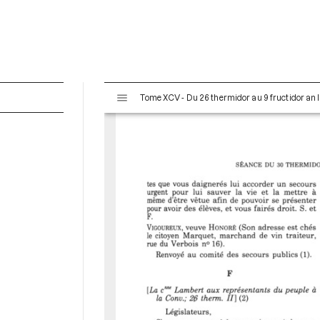
V
Tome XCV - Du 26 thermidor au 9 fructidor an II
i
s
u
a
l
i
s
e
u
r
M
i
r
a
d