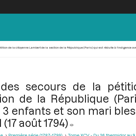
ition de la citoyenne Lambert de la section de la République (Paris) qui est réduite à l'indigence av
des secours de la pétiti
on de la République (Pari
 3 enfants et son mari bles
 (17 août 1794)
se
Première série (1787-1799)
Tome XCV - Du 26 thermidor au 9 fr