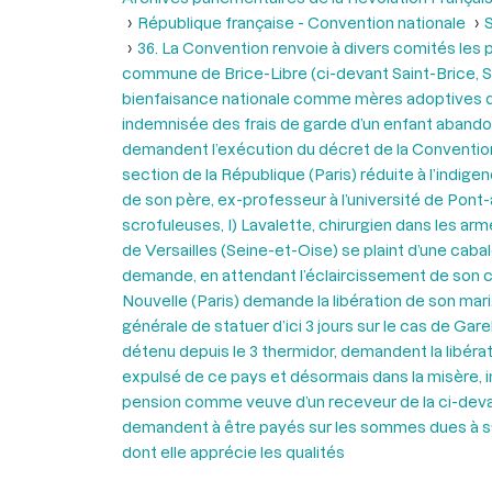
République française - Convention nationale
S
36. La Convention renvoie à divers comités les pét
commune de Brice-Libre (ci-devant Saint-Brice, Se
bienfaisance nationale comme mères adoptives de
indemnisée des frais de garde d’un enfant abandon
demandent l’exécution du décret de la Convention
section de la République (Paris) réduite à l’indi
de son père, ex-professeur à l’université de Pon
scrofuleuses, I) Lavalette, chirurgien dans les arm
de Versailles (Seine-et-Oise) se plaint d’une caba
demande, en attendant l’éclaircissement de son cas
Nouvelle (Paris) demande la libération de son mari
générale de statuer d’ici 3 jours sur le cas de Ga
détenu depuis le 3 thermidor, demandent la libérat
expulsé de ce pays et désormais dans la misère, 
pension comme veuve d’un receveur de la ci-devant 
demandent à être payés sur les sommes dues à sa 
dont elle apprécie les qualités