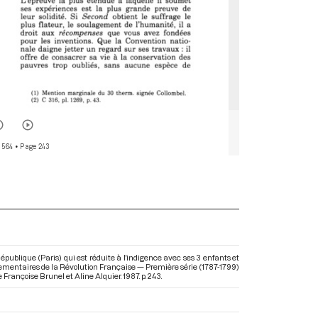
 564
• Page 243
épublique (Paris) qui est réduite à l'indigence avec ses 3 enfants et
arlementaires de la Révolution Française — Première série (1787-1799)
de Françoise Brunel et Aline Alquier. 1987. p. 243.