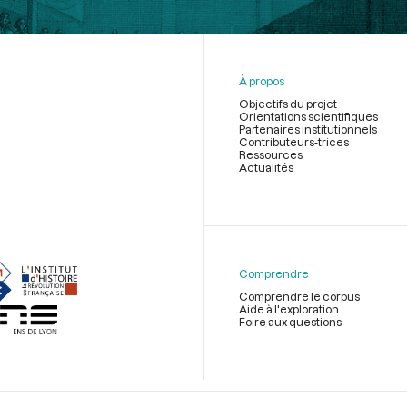
À propos
Objectifs du projet
Orientations scientifiques
Partenaires institutionnels
Contributeurs-trices
Ressources
Actualités
Menu
du
pied
de
Comprendre
page
Comprendre le corpus
Aide à l'exploration
Foire aux questions