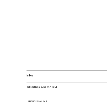
Infos
RÉFÉRENCE BIBLIOGRAPHIQUE
LANGUE PRINCIPALE