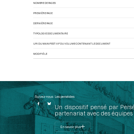
NOMBRE DE PAGES
PREMIÈRE PAGE
DERNIÈRE PAGE
TYPOLOGIE DOCUMENTAIRE
URI DU MANIFEST IIIF DU VOLUME CONTENANT LE DOCUMENT
MODIFIÉ LE
Suivez-nous
Les perséides
Un dispositif pensé par Pers
partenariat avec des équipes 
En savoir plus