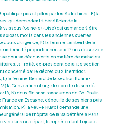
publique pris et pillés par les Autrichiens, B) la
mes, qui demandent à bénéficier de la
 à Wissous (Seine-et-Oise) qui demande à être
es soldats morts dans les anciennes guerres
 secours d’urgence, F) la femme Lambert de la
une indemnité proportionnée aux 17 ans de service
pense pour sa découverte en matière de maladies
taires, J) Frotié, ex-président de la 13e section
cru concerné par le décret du 2 thermidor,
es, L) la femme Bernard de la section Bonne-
x, M) la Convention charge le comité de sûreté
rté, N) deux fils sans ressources de Ch. Paulin,
de France en Espagne, dépouillé de ses biens puis
emnisation, P) la veuve Hugot demande une
 général de l’hôpital de la Salpétrière à Paris,
erver dans ce départ, le représentant Lejeune