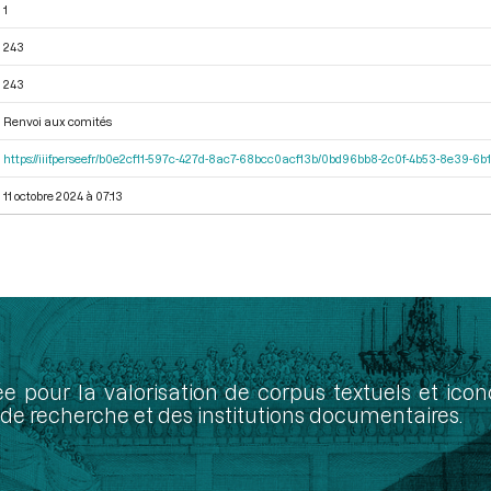
1
243
243
Renvoi aux comités
https://iiif.persee.fr/b0e2cf11-597c-427d-8ac7-68bcc0acf13b/0bd96bb8-2c0f-4b53-8e39-
11 octobre 2024 à 07:13
ée pour la valorisation de corpus textuels et ic
de recherche et des institutions documentaires.