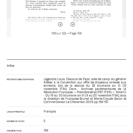
158 sur 524
• Page 156
Infos
Legendre Louis. Discours de Pajol, aide de camp du général
RÉFÉRENCE BIBLIOGRAPHIQUE
Kléber, à la Convention qui offre les drapeaux enlevés aux
ennemis, lors de la séance du 22 brumaire an III (12
novembre 1794). Dans : Archives parlementaires de la
Révolution Française — Première série (1787-1799) — Tome CI
- Du 19 au 30 brumaire an III (9 au 20 novembre 1794)
, sous
la direction de Françoise Brunel et Marie-Claude Baron et
Corinne Gomez-Le Chevanton. 2005. pp. 156-157.
Français
LANGUE PRINCIPALE
2
NOMBRE DE PAGES
156
PREMIÈRE PAGE