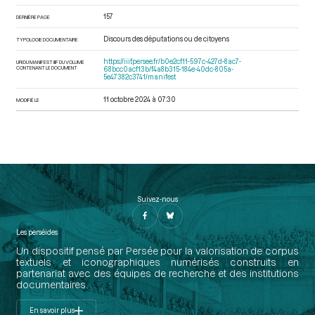
157
DERNIÈRE PAGE
Discours des députations ou de citoyens
TYPOLOGIE DOCUMENTAIRE
https://iiif.persee.fr/b0e2cf11-597c-427d-8ac7-
URI DU MANIFEST IIIF DU VOLUME
CONTENANT LE DOCUMENT
68bcc0acf13b/f4a8b315-184e-40dc-805a-
5e47382c3741/manifest
11 octobre 2024 à 07:30
MODIFIÉ LE
Suivez-nous
Les perséides
Un dispositif pensé par Persée pour la valorisation de corpus
textuels et iconographiques numérisés construits en
partenariat avec des équipes de recherche et des institutions
documentaires.
En savoir plus