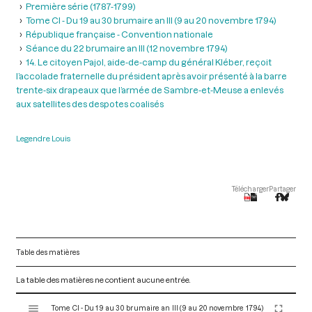
Première série (1787-1799)
Tome CI - Du 19 au 30 brumaire an III (9 au 20 novembre 1794)
République française - Convention nationale
Séance du 22 brumaire an III (12 novembre 1794)
14. Le citoyen Pajol, aide-de-camp du général Kléber, reçoit
l’accolade fraternelle du président après avoir présenté à la barre
trente-six drapeaux que l’armée de Sambre-et-Meuse a enlevés
aux satellites des despotes coalisés
Legendre Louis
Télécharger
Partager
Table des matières
La table des matières ne contient aucune entrée.
V
Tome CI - Du 19 au 30 brumaire an III (9 au 20 novembre 1794)