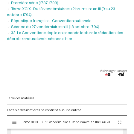
Première série (1787-1799)
Tome XCIX - Du 18 vendémiaire au 2 brumaire an III (9 au 23
octobre 1794)
République française - Convention nationale
Séance du 27 vendémiaire an III (18 octobre 1794)
32. La Convention adopte en seconde lecture la rédaction des
décrets rendus dans la séance d’hier
Télécharger
Partager
Table des matières
La table des matières ne contient aucune entrée.
V
Tome XCIX - Du 18 vendémiaire au 2 brumaire an III (9 au 23 octobre 1794)
i
s