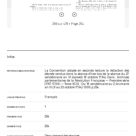
256 sur 476
• Page 254
Infos
La Convention adopte en seconde lecture la rédaction des
RÉFÉRENCE BIBLIOGRAPHIQUE
décrets rendus dans la séance d’hier, lors de la séance du 27
vendémiaire an III (samedi 18 octobre 1794). Dans : Archives
parlementaires de la Révolution Française — Première série
(1787-1799) — Tome XCIX - Du 18 vendémiaire au 2 brumaire
an III (9 au 23 octobre 1794)
. 1995. p. 254.
Français
LANGUE PRINCIPALE
1
NOMBRE DE PAGES
254
PREMIÈRE PAGE
254
DERNIÈRE PAGE
Déroulement des séances
TYPOLOGIE DOCUMENTAIRE