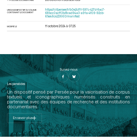
https://iiif.persee.fr/b0e2cf11-597c-427d-8ac7-
URI DU MANIFEST IIIF DU VOLUME
CONTENANT LE DOCUMENT
68bcc0acf13b/8cad94a3-a91a-4f09-92cb-
65e46c422660/manifest
11 octobre 2024 à 07:25
MODIFIÉ LE
Suivez-nous
Les perséides
Un dispositif pensé par Persée pour la valorisation de corpus
textuels et iconographiques numérisés construits en
partenariat avec des équipes de recherche et des institutions
documentaires.
En savoir plus