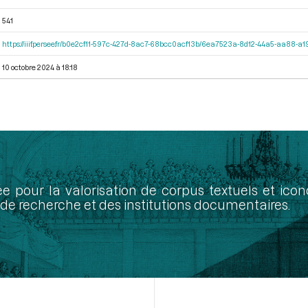
541
https://iiif.persee.fr/b0e2cf11-597c-427d-8ac7-68bcc0acf13b/6ea7523a-8d12-44a5-aa88-
10 octobre 2024 à 18:18
ée pour la valorisation de corpus textuels et ic
de recherche et des institutions documentaires.