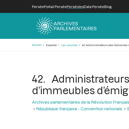
Persée
Portail Persée
Perséides
Data Persée
Blog
ARCHIVES
PARLEMENTAIRES
Fil
Accueil
Explorer
Les volumes
42. Administrateurs des Domaines na
d'Ariane
42. Administrateu
d’immeubles d’émigr
Archives parlementaires de la Révolution Françai
République française - Convention nationale
S