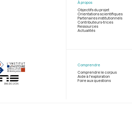
À propos
Objectifs du projet
Orientations scientifiques
Partenaires institutionnels
Contributeurs-trices
Ressources
Actualités
Menu
du
pied
de
Comprendre
page
Comprendre le corpus
Aide à l'exploration
Foire aux questions