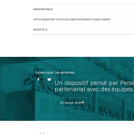
DERNIÈRE PAGE
URI DU MANIFEST IIIF DU VOLUME CONTENANT LE DOCUMENT
MODIFIÉ LE
Suivez-nous
Les perséides
Un dispositif pensé par Pers
partenariat avec des équipes 
En savoir plus