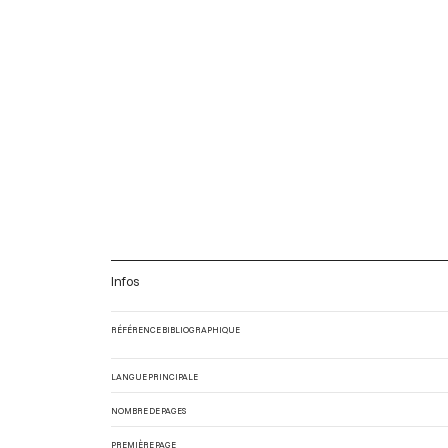
Infos
RÉFÉRENCE BIBLIOGRAPHIQUE
LANGUE PRINCIPALE
NOMBRE DE PAGES
PREMIÈRE PAGE