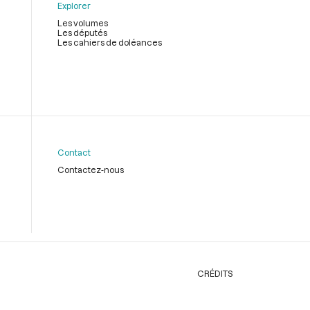
Explorer
Les volumes
Les députés
Les cahiers de doléances
Contact
Contactez-nous
CRÉDITS