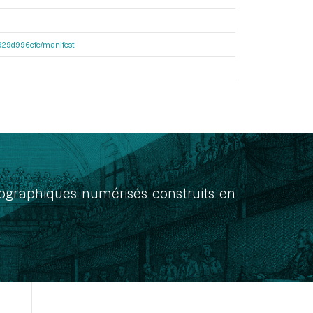
a1929d996cfc/manifest
onographiques numérisés construits en