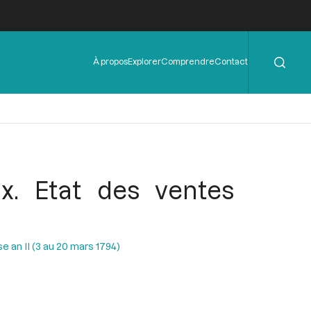
Rechercher
Menu
À propos
Explorer
Comprendre
Contact
de
l'en-
tête
x. Etat des ventes
 an II (3 au 20 mars 1794)