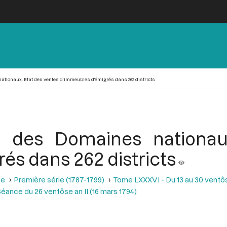
tionaux. Etat des ventes d’immeubles d’émigrés dans 262 districts
rs des Domaines nationau
és dans 262 districts
se
Première série (1787-1799)
Tome LXXXVI - Du 13 au 30 ventôse
éance du 26 ventôse an II (16 mars 1794)