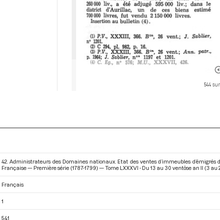
544 sur
42. Administrateurs des Domaines nationaux. Etat des ventes d’immeubles d’émigrés da
Française — Première série (1787-1799) — Tome LXXXVI - Du 13 au 30 ventôse an II (3 au
Français
1
541