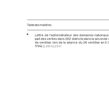
Table des matières
Lettre de l'administrateur des domaines nationaux 
part des ventes dans 262 districts dans la second
de ventôse, lors de la séance du 26 ventôse an II 
1794)
[Lettre]
p.541