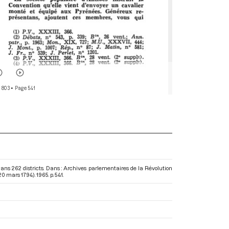
 803
• Page 541
ns 262 districts. Dans : Archives parlementaires de la Révolution
 20 mars 1794)
. 1965. p. 541.