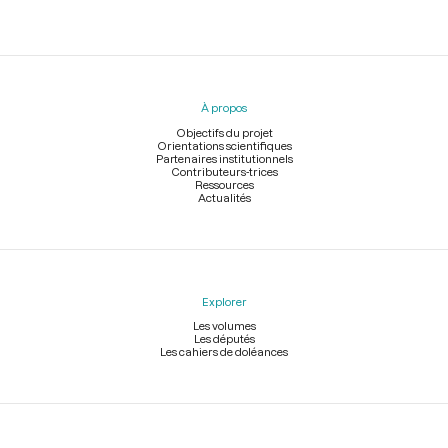
Menu
du
pied
À propos
de
page
Objectifs du projet
Orientations scientifiques
Partenaires institutionnels
Contributeurs-trices
Ressources
Actualités
Explorer
Les volumes
Les députés
Les cahiers de doléances