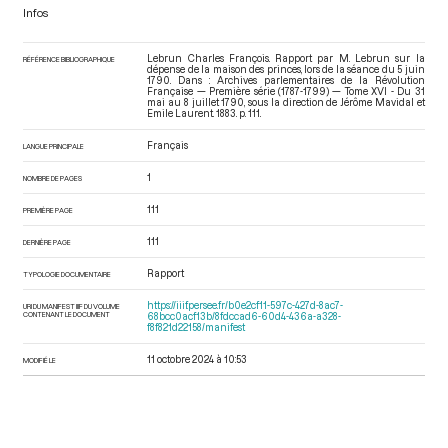
Infos
Lebrun Charles François. Rapport par M. Lebrun sur la
RÉFÉRENCE BIBLIOGRAPHIQUE
dépense de la maison des princes, lors de la séance du 5 juin
1790. Dans : Archives parlementaires de la Révolution
Française — Première série (1787-1799) — Tome XVI - Du 31
mai au 8 juillet 1790
, sous la direction de Jérôme Mavidal et
Emile Laurent. 1883. p. 111.
Français
LANGUE PRINCIPALE
1
NOMBRE DE PAGES
111
PREMIÈRE PAGE
111
DERNIÈRE PAGE
Rapport
TYPOLOGIE DOCUMENTAIRE
https://iiif.persee.fr/b0e2cf11-597c-427d-8ac7-
URI DU MANIFEST IIIF DU VOLUME
CONTENANT LE DOCUMENT
68bcc0acf13b/8fdccad6-60d4-436a-a328-
f8f821d22158/manifest
11 octobre 2024 à 10:53
MODIFIÉ LE