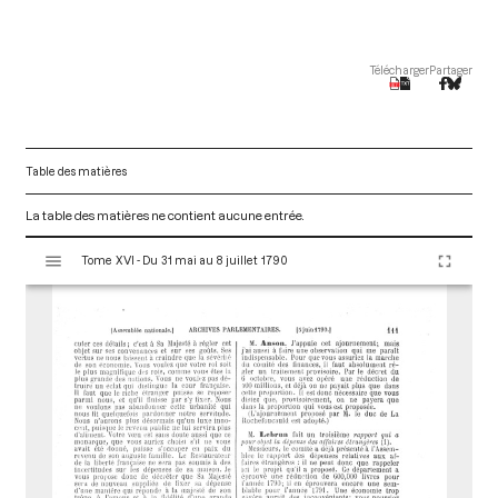
Télécharger
Partager
Table des matières
La table des matières ne contient aucune entrée.
V
Tome XVI - Du 31 mai au 8 juillet 1790
i
s
u
a
l
i
s
e
u
r
M