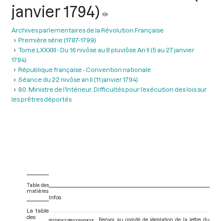
janvier 1794)
Archives parlementaires de la Révolution Française
Première série (1787-1799)
Tome LXXXIII - Du 16 nivôse au 8 pluviôse An II (5 au 27 janvier
1794)
République française - Convention nationale
Séance du 22 nivôse an II (11 janvier 1794)
80. Ministre de l’Intérieur. Difficultés pour l’exécution des lois sur
les prêtres déportés
Table des
matières
Infos
La table
des
Renvoi au comité de législation de la lettre du
RÉFÉRENCE BIBLIOGRAPHIQUE