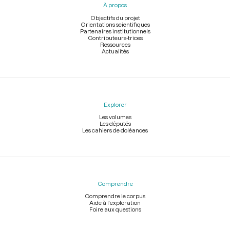
À propos
de
page
Objectifs du projet
Orientations scientifiques
Partenaires institutionnels
Contributeurs-trices
Ressources
Actualités
Explorer
Les volumes
Les députés
Les cahiers de doléances
Comprendre
Comprendre le corpus
Aide à l'exploration
Foire aux questions