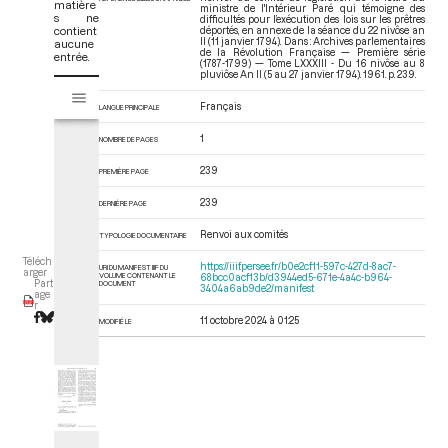
matière
ministre de l'Intérieur Paré qui témoigne des
s ne
difficultés pour l’exécution des lois sur les prêtres
contient
déportés, en annexe de la séance du 22 nivôse an
II (11 janvier 1794). Dans : Archives parlementaires
aucune
de la Révolution Française — Première série
entrée.
(1787-1799) — Tome LXXXIII - Du 16 nivôse au 8
pluviôse An II (5 au 27 janvier 1794)
. 1961. p. 239.
V
Tome LXXXIII - Du 16 nivôse au 8 pluviôse An II (5 au 27 janvier 1794)
i
Français
LANGUE PRINCIPALE
s
u
1
NOMBRE DE PAGES
a
239
PREMIÈRE PAGE
l
i
239
DERNIÈRE PAGE
s
e
Renvoi aux comités
TYPOLOGIE DOCUMENTAIRE
u
Téléch
https://iiif.persee.fr/b0e2cf11-597c-427d-8ac7-
URI DU MANIFEST IIIF DU
r
arger
VOLUME CONTENANT LE
68bcc0acf13b/d3944ed5-671e-4a4c-b964-
Part
DOCUMENT
3404a6ab9de2/manifest
M
age
r
i
11 octobre 2024 à 01:25
MODIFIÉ LE
r
a
d
o
r