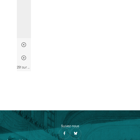
251 sur 802
• Page 239
Suivez-nous