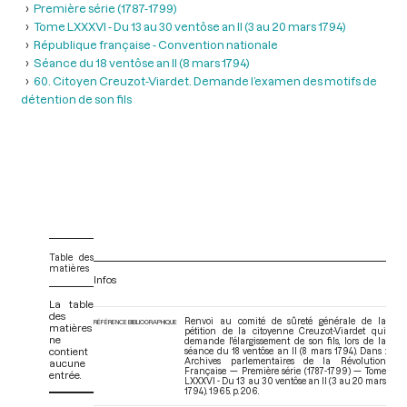
Première série (1787-1799)
Tome LXXXVI - Du 13 au 30 ventôse an II (3 au 20 mars 1794)
République française - Convention nationale
Séance du 18 ventôse an II (8 mars 1794)
60. Citoyen Creuzot-Viardet. Demande l’examen des motifs de
détention de son fils
Table des
matières
Infos
La table
des
Renvoi au comité de sûreté générale de la
RÉFÉRENCE BIBLIOGRAPHIQUE
matières
pétition de la citoyenne Creuzot-Viardet qui
ne
demande l'élargissement de son fils, lors de la
contient
séance du 18 ventôse an II (8 mars 1794). Dans :
Archives parlementaires de la Révolution
aucune
Française — Première série (1787-1799) — Tome
entrée.
LXXXVI - Du 13 au 30 ventôse an II (3 au 20 mars
1794)
. 1965. p. 206.
V