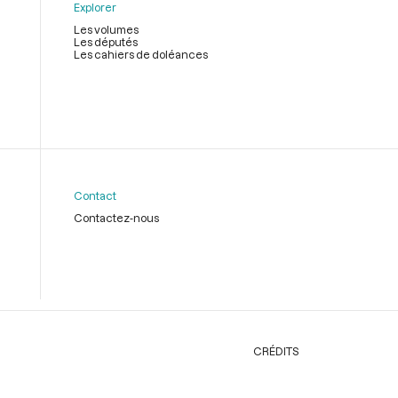
Explorer
Les volumes
Les députés
Les cahiers de doléances
Contact
Contactez-nous
CRÉDITS