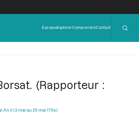
Rechercher
Menu
À propos
Explorer
Comprendre
Contact
de
l'en-
tête
orsat. (Rapporteur :
l An II (3 mai au 25 mai 1794)