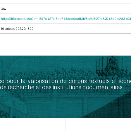
314
https://iiif.persee.fr/b0e2cf11-597c-427d-8ac7-68bcc0acf13b/8a9e7f27-a845-46d0-a283-d
10 octobre 2024 à 18:20
ée pour la valorisation de corpus textuels et ic
de recherche et des institutions documentaires.