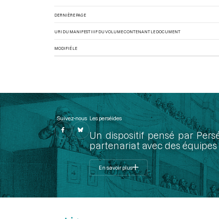
DERNIÈRE PAGE
URI DU MANIFEST IIIF DU VOLUME CONTENANT LE DOCUMENT
MODIFIÉ LE
Suivez-nous
Les perséides
Un dispositif pensé par Pers
partenariat avec des équipes 
En savoir plus