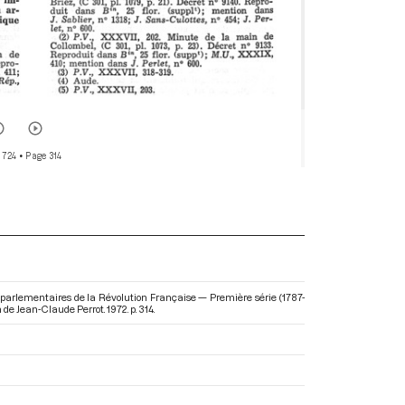
 724
• Page 314
s parlementaires de la Révolution Française — Première série (1787-
n de Jean-Claude Perrot. 1972. p. 314.