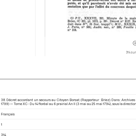
314 sur
38. Décret accordant un secours au Citoyen Borsat. (Rapporteur : Briez). Dans : Archive
1799) — Tome XC - Du 14 floréal au 6 prairial An II (3 mai au 25 mai 1794)
, sous la directio
Français
1
314