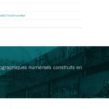
31af6277e3d/manifest
onographiques numérisés construits en