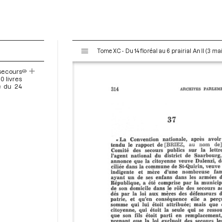
V
Tome XC - Du 14 floréal au 6 prairial An II (3 ma
i
s
secours
u
0 livres
a
e du 24
l
i
s
e
u
r
M
i
r
a
d
o