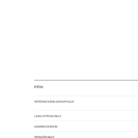
Infos
RÉFÉRENCE BIBLIOGRAPHIQUE
LANGUE PRINCIPALE
NOMBRE DE PAGES
PREMIÈRE PAGE