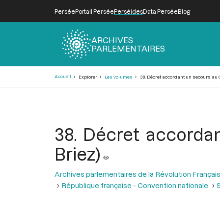
Persée
Portail Persée
Perséides
Data Persée
Blog
ARCHIVES
PARLEMENTAIRES
Fil
Accueil
Explorer
Les volumes
38. Décret accordant un secours au C
d'Ariane
38. Décret accordan
Briez)
Archives parlementaires de la Révolution Françai
République française - Convention nationale
S