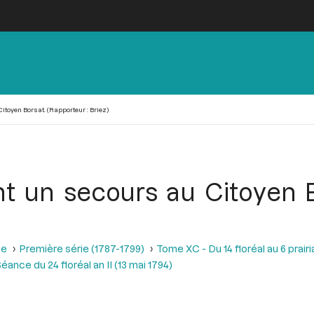
itoyen Borsat. (Rapporteur : Briez)
t un secours au Citoyen B
se
Première série (1787-1799)
Tome XC - Du 14 floréal au 6 prairia
éance du 24 floréal an II (13 mai 1794)