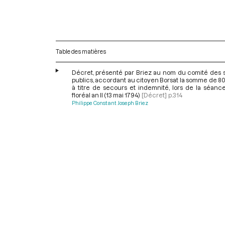
Table des matières
Décret, présenté par Briez au nom du comité des 
publics, accordant au citoyen Borsat la somme de 80
à titre de secours et indemnité, lors de la séanc
floréal an II (13 mai 1794)
[Décret]
p.314
Philippe Constant Joseph Briez