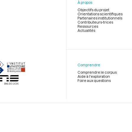
À propos
Objectifs du projet
Orientations scientifiques
Partenaires institutionnels
Contributeurs-trices
Ressources
Actualités
Menu
du
pied
de
Comprendre
page
Comprendre le corpus
Aide à l'exploration
Foire aux questions