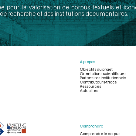
ée pour la valorisation de corpus textuels et ic
de recherche et des institutions documentaires.
À propos
Objectifs du projet
Orientations scientifiques
Partenaires institutionnels
Contributeurs-trices
Ressources
Actualités
Menu
du
pied
de
Comprendre
page
Comprendre le corpus