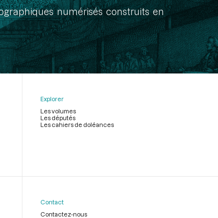
onographiques numérisés construits en
Explorer
Les volumes
Les députés
Les cahiers de doléances
Contact
Contactez-nous