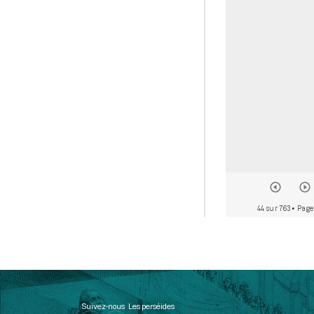
44 sur 763
• Page
Suivez-nous
Les perséides