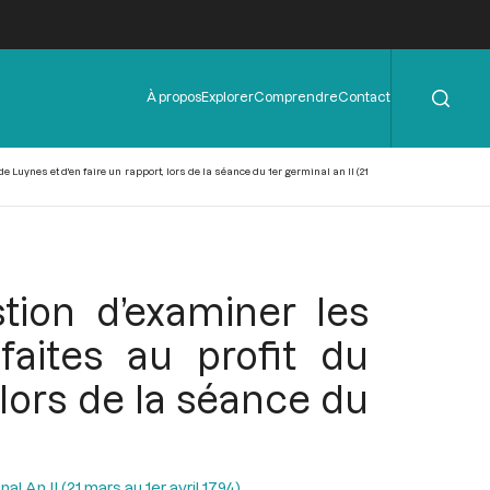
Rechercher
Menu
À propos
Explorer
Comprendre
Contact
de
l'en-
tête
Luynes et d'en faire un rapport, lors de la séance du 1er germinal an II (21
ion d’examiner les
faites au profit du
 lors de la séance du
l An II (21 mars au 1er avril 1794)