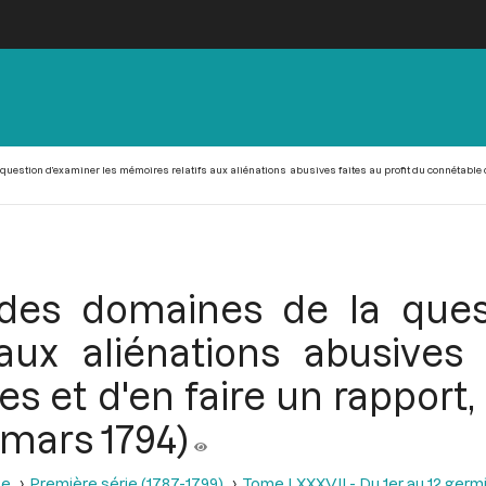
estion d’examiner les mémoires relatifs aux aliénations abusives faites au profit du connétable de 
des domaines de la quest
aux aliénations abusives 
 et d'en faire un rapport,
1 mars 1794)
se
Première série (1787-1799)
Tome LXXXVII - Du 1er au 12 germina