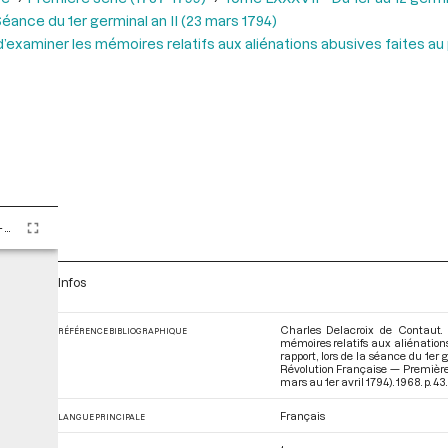
éance du 1er germinal an II (23 mars 1794)
xaminer les mémoires relatifs aux aliénations abusives faites au 
Tome LXXXVII - Du 1er au 12 germinal An II (21 mars au 1er avril 1794)
Infos
Charles Delacroix de Contaut.
RÉFÉRENCE BIBLIOGRAPHIQUE
mémoires relatifs aux aliénations
rapport, lors de la séance du 1er
Révolution Française — Première 
mars au 1er avril 1794)
. 1968. p. 43.
Français
LANGUE PRINCIPALE