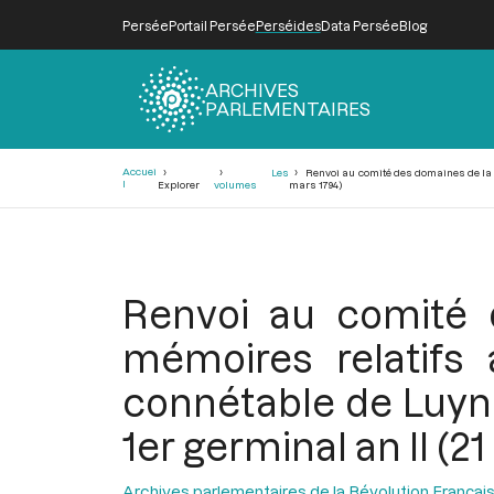
Persée
Portail Persée
Perséides
Data Persée
Blog
ARCHIVES
PARLEMENTAIRES
Fil
Accuei
Les
Renvoi au comité des domaines de la qu
d'Ariane
l
Explorer
volumes
mars 1794)
Renvoi au comité 
mémoires relatifs 
connétable de Luynes
1er germinal an II (2
Archives parlementaires de la Révolution Françai