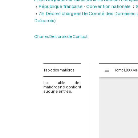
République française - Convention nationale
S
79. Décret chargeant le Comité des Domaines d’e
Delacroix)
Charles Delacroix de Contaut
V
Table des matières
i
s
La table des
u
matières ne contient
aucune entrée.
a
l
i
s
e
u
r
M