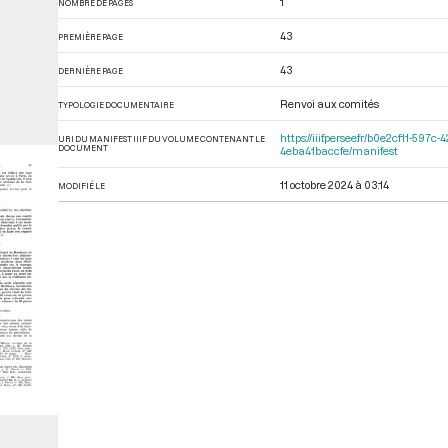
1
NOMBRE DE PAGES
43
PREMIÈRE PAGE
43
DERNIÈRE PAGE
Renvoi aux comités
TYPOLOGIE DOCUMENTAIRE
https://iiif.persee.fr/b0e2cf11-5
URI DU MANIFEST IIIF DU VOLUME CONTENANT LE
DOCUMENT
4eba41baccfe/manifest
11 octobre 2024 à 03:14
MODIFIÉ LE