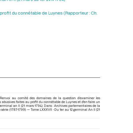
profit du connétable de Luynes (Rapporteur : Ch.
 Renvoi au comité des domaines de la question d’examiner les
 abusives faites au profit du connétable de Luynes et d'en faire un
 germinal an II (21 mars 1794). Dans : Archives parlementaires de la
série (1787-1799) — Tome LXXXVII - Du 1er au 12 germinal An II (21