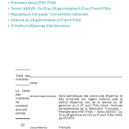
Première série (1787-1799)
Tome LXXXVIII - Du 13 au 28 germinal an II (2 au 17 avril 1794)
République française - Convention nationale
Séance du 28 germinal an Il (17 avril 1794)
17. District d’Epernay. Etat des dons
Table des
matières
Infos
La table
des
Dons patriotiques des communes d'Epernay et
RÉFÉRENCE BIBLIOGRAPHIQUE
matières
d'Ay, annoncés par l'agent national près le
ne
district d'Epernay, lors de la séance du 28
contient
germinal an II (17 avril 1794). Dans : Archives
parlementaires de la Révolution Française —
aucune
Première série (1787-1799) — Tome LXXXVIII - Du
entrée.
13 au 28 germinal an II (2 au 17 avril 1794)
. 1969.
pp. 675-676.
V
Tome LXXXVIII - Du 13 au 28 germinal an II (2 au 17 avril 1794)
i
Français
LANGUE PRINCIPALE