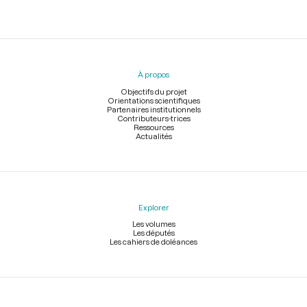
Menu
du
pied
À propos
de
page
Objectifs du projet
Orientations scientifiques
Partenaires institutionnels
Contributeurs-trices
Ressources
Actualités
Explorer
Les volumes
Les députés
Les cahiers de doléances