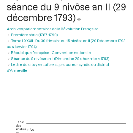
séance du 9 nivôse an II (29
décembre 1793)
Archives parlementaires de la Révolution Française
Première série (1787-1799)
Tome LXXXII - Du 30 frimaire au 15 nivôse an II (20 Décembre 1793
au 4 Janvier 1794)
République française - Convention nationale
Séance du 9 nivôse an II (Dimanche 29 décembre 1793)
Lettre du citoyen Laforest, procureur syndic du district
d'Armeville
Table
des
matièr
Infos
es