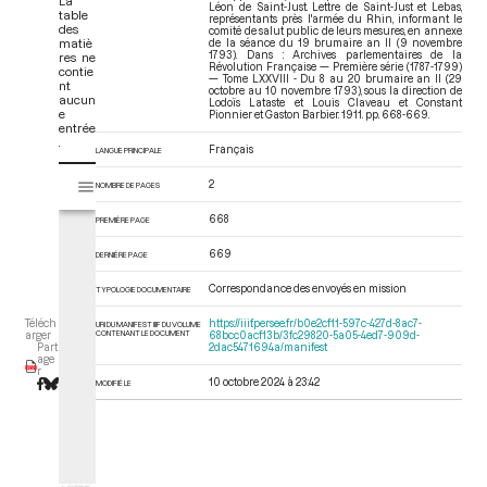
La
Léon de Saint-Just. Lettre de Saint-Just et Lebas,
table
représentants près l'armée du Rhin, informant le
des
comité de salut public de leurs mesures, en annexe
matiè
de la séance du 19 brumaire an II (9 novembre
1793). Dans : Archives parlementaires de la
res ne
Révolution Française — Première série (1787-1799)
contie
— Tome LXXVIII - Du 8 au 20 brumaire an II (29
nt
octobre au 10 novembre 1793)
, sous la direction de
aucun
Lodoïs Lataste et Louis Claveau et Constant
e
Pionnier et Gaston Barbier. 1911. pp. 668-669.
entrée
.
Français
LANGUE PRINCIPALE
V
2
Tome LXXVIII - Du 8 au 20 brumaire an II (29 octobre au 10 novembre 
NOMBRE DE PAGES
i
s
668
PREMIÈRE PAGE
u
a
669
DERNIÈRE PAGE
l
Correspondance des envoyés en mission
TYPOLOGIE DOCUMENTAIRE
i
s
https://iiif.persee.fr/b0e2cf11-597c-427d-8ac7-
Téléch
URI DU MANIFEST IIIF DU VOLUME
e
CONTENANT LE DOCUMENT
68bcc0acf13b/3fc29820-5a05-4ed7-909d-
arger
2dac5471694a/manifest
Part
u
age
r
r
10 octobre 2024 à 23:42
MODIFIÉ LE
M
i
r
a
d