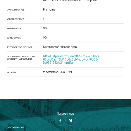
Monnier et Françoise Brunel. 1994. p. 104.
Français
LANGUE PRINCIPALE
1
NOMBRE DE PAGES
104
PREMIÈRE PAGE
104
DERNIÈRE PAGE
Déroulement des séances
TYPOLOGIE DOCUMENTAIRE
https://iiif.persee.fr/b0e2cf11-597c-427d-8ac7-
URI DU MANIFEST IIIF DU VOLUME
CONTENANT LE DOCUMENT
68bcc0acf13b/40b6c3bf-44db-4c4f-8c06-
7c9791982fd2/manifest
11 octobre 2024 à 07:21
MODIFIÉ LE
Suivez-nous
Les perséides