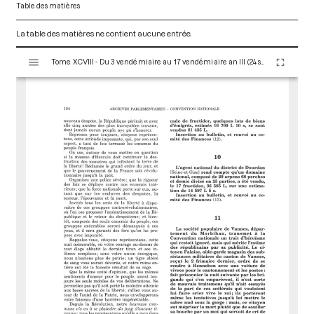
Table des matières
La table des matières ne contient aucune entrée.
V
Tome XCVIII - Du 3 vendémiaire au 17 vendémiaire an III (24 septembre au 8 octobre 1794)
i
s
u
a
l
i
s
e
u
r
M
i
r
a
d
o
r