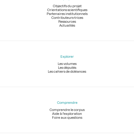
page
Objectifs du projet
Orientations scientifiques
Partenaires institutionnels
Contributeurs-trices
Ressources
Actualités
Explorer
Les volumes
Les députés
Les cahiers de doléances
Comprendre
Comprendre le corpus
Aide à l'exploration
Foire aux questions