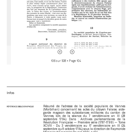
106 sur 508
• Page 104
Infos
Résumé de l'adresse de la société populaire de Vannes
RÉFÉRENCE BIBLIOGRAPHIQUE
(Morbihan) concernant les actes du citoyen Falaise, aide-
garde magasin des subsistances militaires du canton de
Vannes, lors de la séance du 7 vendémiaire an III (28
septembre 1794). Dans : Archives parlementaires de la
Révolution Française — Première série (1787-1799) — Tome
XCVIII - Du 3 vendémiaire au 17 vendémiaire an III (24
septembre au 8 octobre 1794)
, sous la direction de Raymonde