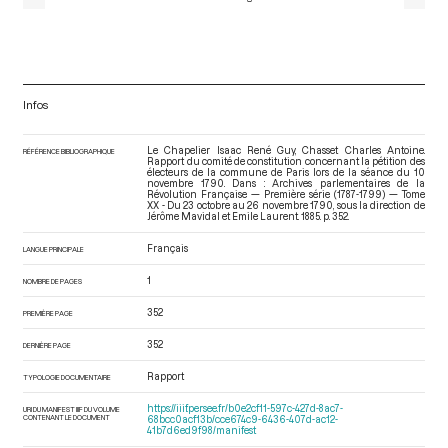
Infos
Le Chapelier Isaac René Guy, Chasset Charles Antoine.
RÉFÉRENCE BIBLIOGRAPHIQUE
Rapport du comité de constitution concernant la pétition des
électeurs de la commune de Paris lors de la séance du 10
novembre 1790. Dans : Archives parlementaires de la
Révolution Française — Première série (1787-1799) — Tome
XX - Du 23 octobre au 26 novembre 1790
, sous la direction de
Jérôme Mavidal et Emile Laurent. 1885. p. 352.
Français
LANGUE PRINCIPALE
1
NOMBRE DE PAGES
352
PREMIÈRE PAGE
352
DERNIÈRE PAGE
Rapport
TYPOLOGIE DOCUMENTAIRE
https://iiif.persee.fr/b0e2cf11-597c-427d-8ac7-
URI DU MANIFEST IIIF DU VOLUME
CONTENANT LE DOCUMENT
68bcc0acf13b/cce674c9-6436-407d-ac12-
41b7d6ed9f98/manifest