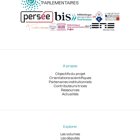
PARLEMENTAIRES
Menu
du
pied
À propos
de
page
Objectifs du projet
Orientations scientifiques
Partenaires institutionnels
Contributeurs-trices
Ressources
Actualités
Explorer
Les volumes
Les députés