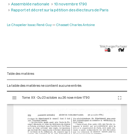
Assemblée nationale
10 novembre 1790
Rapport et décret sur la pétition des électeurs de Paris
Le Chapelier Isaac René Guy
Chasset Charles Antoine
Télécharger
Partager
Table des matières
La table des matières ne contient aucune entrée.
V
Tome XX - Du 23 octobre au 26 novembre 1790
i
s
u
a
l
i
s