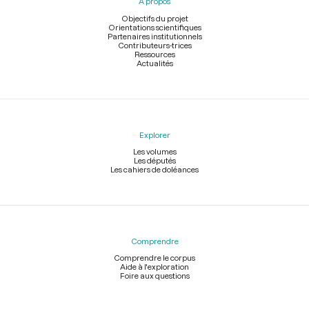
À propos
de
page
Objectifs du projet
Orientations scientifiques
Partenaires institutionnels
Contributeurs-trices
Ressources
Actualités
Explorer
Les volumes
Les députés
Les cahiers de doléances
Comprendre
Comprendre le corpus
Aide à l'exploration
Foire aux questions