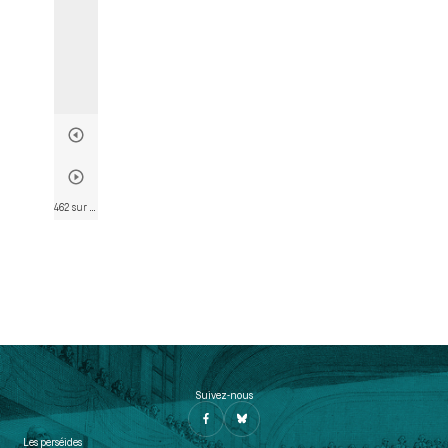
462 sur 803
• Page 459
Suivez-nous
Les perséides