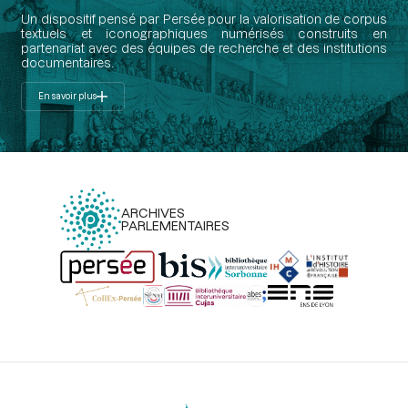
Un dispositif pensé par Persée pour la valorisation de corpus
textuels et iconographiques numérisés construits en
partenariat avec des équipes de recherche et des institutions
documentaires.
En savoir plus
ARCHIVES
PARLEMENTAIRES
Menu
du
pied