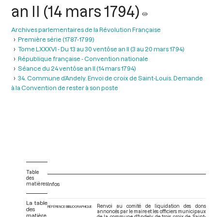
an II (14 mars 1794)
Archives parlementaires de la Révolution Française
Première série (1787-1799)
Tome LXXXVI - Du 13 au 30 ventôse an II (3 au 20 mars 1794)
République française - Convention nationale
Séance du 24 ventôse an II (14 mars 1794)
34. Commune d’Andely. Envoi de croix de Saint-Louis. Demande
à la Convention de rester à son poste
Table
des
matières
Infos
La table
Renvoi au comité de liquidation des dons
RÉFÉRENCE BIBLIOGRAPHIQUE
des
annoncés par le maire et les officiers municipaux
matière
de la commune d'Andely de trois croix de Saint-