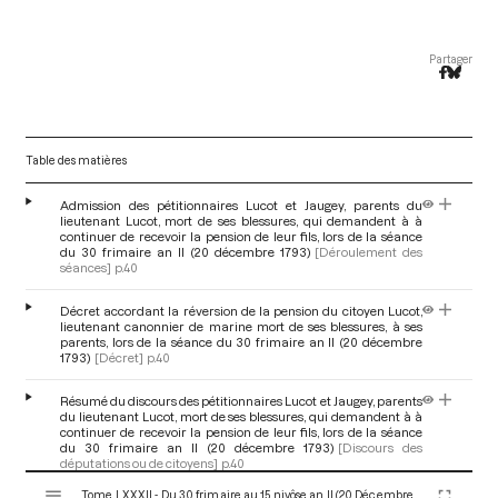
Partager
Table des matières
Admission des pétitionnaires Lucot et Jaugey, parents du
lieutenant Lucot, mort de ses blessures, qui demandent à à
continuer de recevoir la pension de leur fils, lors de la séance
du 30 frimaire an II (20 décembre 1793)
[Déroulement des
séances]
p.40
Décret accordant la réversion de la pension du citoyen Lucot,
lieutenant canonnier de marine mort de ses blessures, à ses
parents, lors de la séance du 30 frimaire an II (20 décembre
1793)
[Décret]
p.40
Résumé du discours des pétitionnaires Lucot et Jaugey, parents
du lieutenant Lucot, mort de ses blessures, qui demandent à à
continuer de recevoir la pension de leur fils, lors de la séance
du 30 frimaire an II (20 décembre 1793)
[Discours des
députations ou de citoyens]
p.40
V
Tome LXXXII - Du 30 frimaire au 15 nivôse an II (20 Décembre 1793 au 4 Janvier 1794)