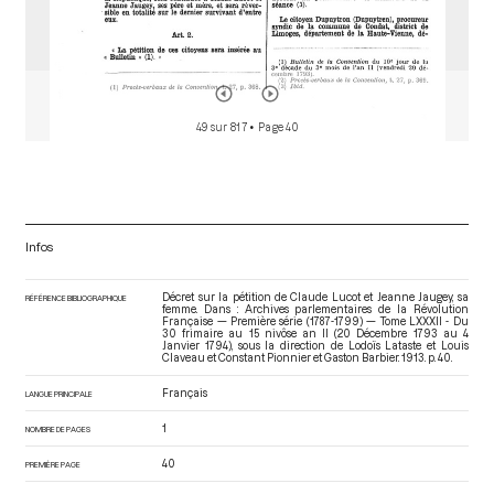
49 sur 817
• Page 40
Infos
Décret sur la pétition de Claude Lucot et Jeanne Jaugey, sa
RÉFÉRENCE BIBLIOGRAPHIQUE
femme. Dans : Archives parlementaires de la Révolution
Française — Première série (1787-1799) — Tome LXXXII - Du
30 frimaire au 15 nivôse an II (20 Décembre 1793 au 4
Janvier 1794)
, sous la direction de Lodoïs Lataste et Louis
Claveau et Constant Pionnier et Gaston Barbier. 1913. p. 40.
Français
LANGUE PRINCIPALE
1
NOMBRE DE PAGES
40
PREMIÈRE PAGE