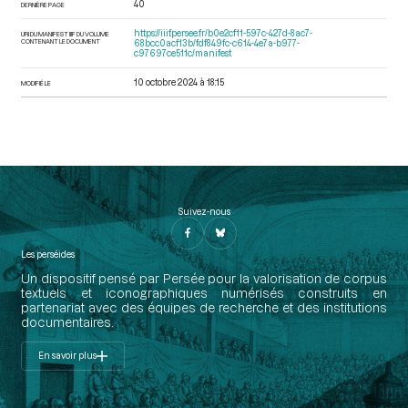
40
DERNIÈRE PAGE
https://iiif.persee.fr/b0e2cf11-597c-427d-8ac7-
URI DU MANIFEST IIIF DU VOLUME
CONTENANT LE DOCUMENT
68bcc0acf13b/fdf849fc-c614-4e7a-b977-
c97697ce511c/manifest
10 octobre 2024 à 18:15
MODIFIÉ LE
Suivez-nous
Les perséides
Un dispositif pensé par Persée pour la valorisation de corpus
textuels et iconographiques numérisés construits en
partenariat avec des équipes de recherche et des institutions
documentaires.
En savoir plus