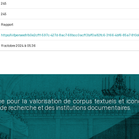
245
245
Rapport
https://iiif.persee.fr/b0e2cf11-597c-427d-8ac7-68bcc0acf13b/f0a82fc6-3166-4bf6-85a7-81
11 octobre 2024 à 05:36
ée pour la valorisation de corpus textuels et ic
de recherche et des institutions documentaires.