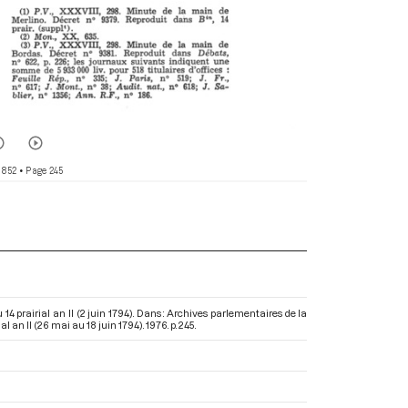
 852
• Page 245
4 prairial an II (2 juin 1794). Dans : Archives parlementaires de la
l an II (26 mai au 18 juin 1794)
. 1976. p. 245.