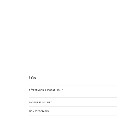
Infos
RÉFÉRENCE BIBLIOGRAPHIQUE
LANGUE PRINCIPALE
NOMBRE DE PAGES