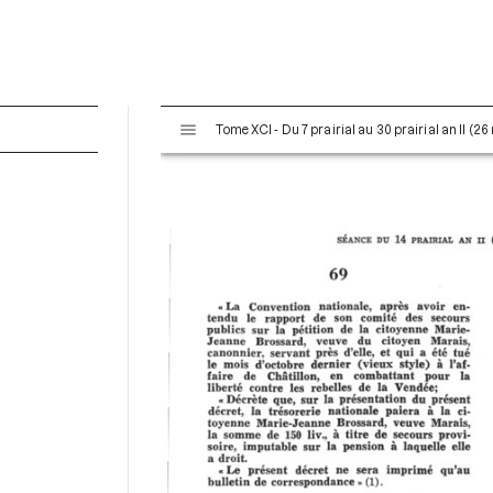
V
Tome XCI - Du 7 prairial au 30 prairial an II (26
i
s
u
a
l
i
s
e
u
r
M
i
r
a
d
o