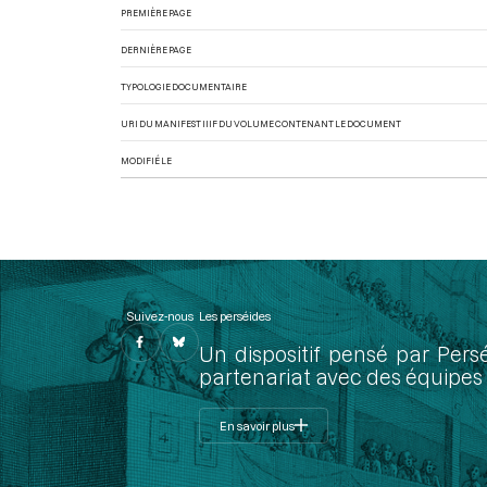
PREMIÈRE PAGE
DERNIÈRE PAGE
TYPOLOGIE DOCUMENTAIRE
URI DU MANIFEST IIIF DU VOLUME CONTENANT LE DOCUMENT
MODIFIÉ LE
Suivez-nous
Les perséides
Un dispositif pensé par Pers
partenariat avec des équipes 
En savoir plus