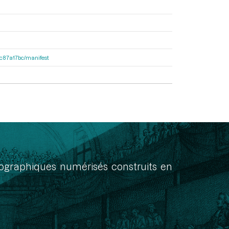
0dc87a17bc/manifest
onographiques numérisés construits en