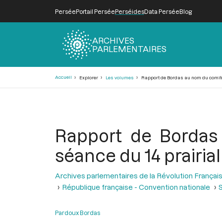
Persée
Portail Persée
Perséides
Data Persée
Blog
ARCHIVES
PARLEMENTAIRES
Fil
Accueil
Explorer
Les volumes
Rapport de Bordas au nom du comité de
d'Ariane
Rapport de Bordas 
séance du 14 prairial a
Archives parlementaires de la Révolution Françai
République française - Convention nationale
S
Pardoux Bordas