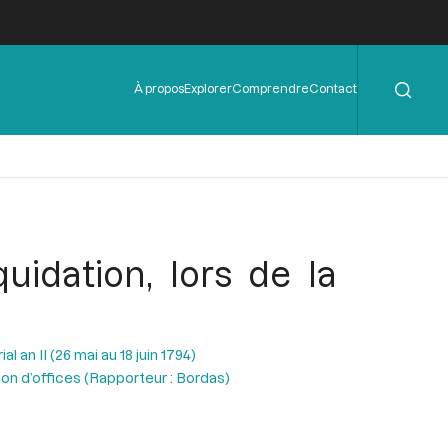
Rechercher
Menu
À propos
Explorer
Comprendre
Contact
de
l'en-
tête
idation, lors de la
al an II (26 mai au 18 juin 1794)
ation d’offices (Rapporteur : Bordas)