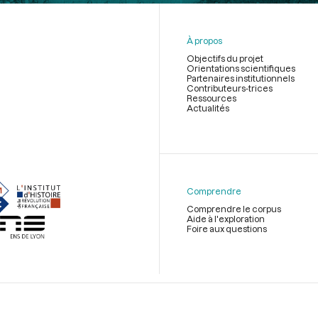
À propos
Objectifs du projet
Orientations scientifiques
Partenaires institutionnels
Contributeurs-trices
Ressources
Actualités
Menu
du
pied
de
Comprendre
page
Comprendre le corpus
Aide à l'exploration
Foire aux questions