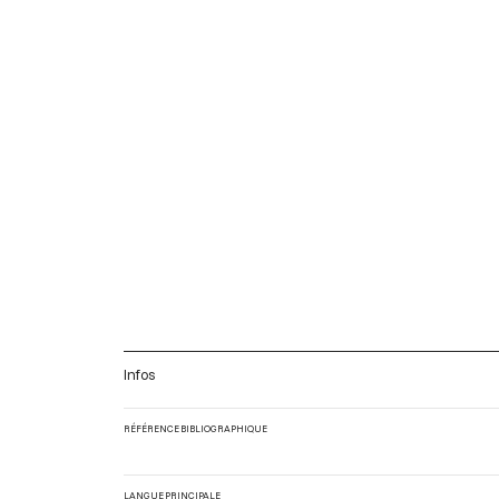
Infos
RÉFÉRENCE BIBLIOGRAPHIQUE
LANGUE PRINCIPALE