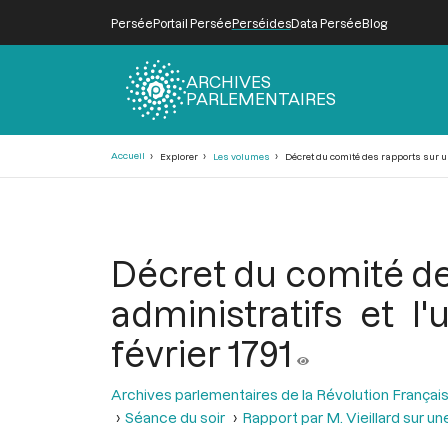
Persée
Portail Persée
Perséides
Data Persée
Blog
ARCHIVES
PARLEMENTAIRES
Fil
Accueil
Explorer
Les volumes
Décret du comité des rapports sur une
d'Ariane
Décret du comité de
administratifs et l
février 1791
Archives parlementaires de la Révolution Françai
Séance du soir
Rapport par M. Vieillard sur un