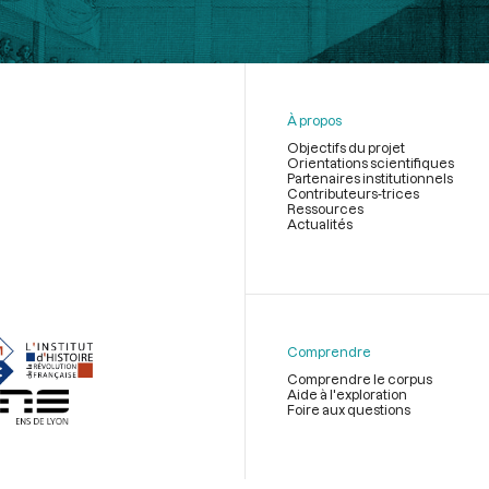
À propos
Objectifs du projet
Orientations scientifiques
Partenaires institutionnels
Contributeurs-trices
Ressources
Actualités
Menu
du
pied
de
Comprendre
page
Comprendre le corpus
Aide à l'exploration
Foire aux questions