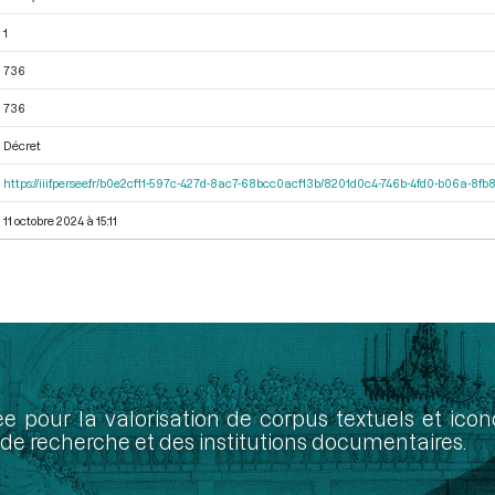
1
736
736
Décret
https://iiif.persee.fr/b0e2cf11-597c-427d-8ac7-68bcc0acf13b/8201d0c4-746b-4fd0-b06a-8fb
11 octobre 2024 à 15:11
ée pour la valorisation de corpus textuels et ic
de recherche et des institutions documentaires.