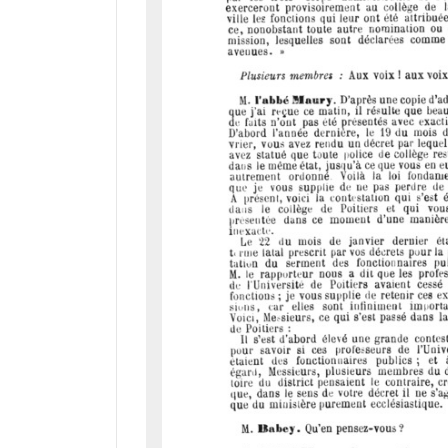
d
o
r