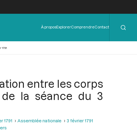
Rechercher
Menu
À propos
Explorer
Comprendre
Contact
de
l'en-
tête
r 1791
tion entre les corps
rs de la séance du 3
er 1791
Assemblée nationale
3 février 1791
iers