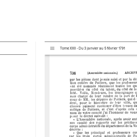
V
Tome XXII - Du 3 janvier au 5 février 1791
i
s
u
a
l
i
s
e
u
r
M
i
r
a