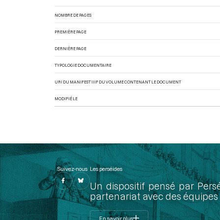
NOMBRE DE PAGES
PREMIÈRE PAGE
DERNIÈRE PAGE
TYPOLOGIE DOCUMENTAIRE
URI DU MANIFEST IIIF DU VOLUME CONTENANT LE DOCUMENT
MODIFIÉ LE
Suivez-nous
Les perséides
Un dispositif pensé par Pers
partenariat avec des équipes 
En savoir plus