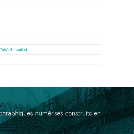
87efbfa15/manifest
onographiques numérisés construits en