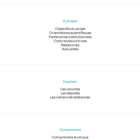
Menu
du
pied
À propos
de
page
Objectifs du projet
Orientations scientifiques
Partenaires institutionnels
Contributeurs-trices
Ressources
Actualités
Explorer
Les volumes
Les députés
Les cahiers de doléances
Comprendre
Comprendre le corpus