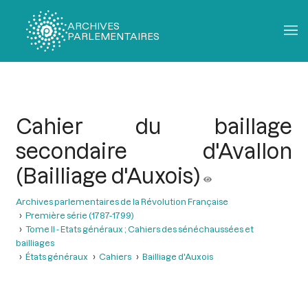
ARCHIVES
PARLEMENTAIRES
Fil
d'Ariane
Cahier du baillage
secondaire d'Avallon
(Bailliage d'Auxois)
Archives parlementaires de la Révolution Française
Première série (1787-1799)
Tome II - Etats généraux ; Cahiers des sénéchaussées et
bailliages
États généraux
Cahiers
Bailliage d'Auxois