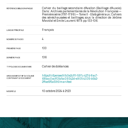
Cahier du baillage secondaire d'Avallon (Bailliage d'Auxois).
RÉFÉRENCE BIBLIOGRAPHIQUE
Dans : Archives parlementaires de la Révolution Française —
Première série (1787-1799) — Tome II - Etats généraux ; Cahiers
des sénéchaussées et bailliages
, sous la direction de Jérôme
Mavidal et Emile Laurent. 1879. pp. 133-136.
Français
LANGUE PRINCIPALE
4
NOMBRE DE PAGES
133
PREMIÈRE PAGE
136
DERNIÈRE PAGE
Cahier de doléances
TYPOLOGIE DOCUMENTAIRE
https://iiif.persee.fr/b0e2cf11-597c-427d-8ac7-
URI DU MANIFEST IIIF DU VOLUME
CONTENANT LE DOCUMENT
68bcc0acf13b/bc09342d-e905-4035-b5b2-
2ffae5f5a596/manifest
10 octobre 2024 à 21:23
MODIFIÉ LE