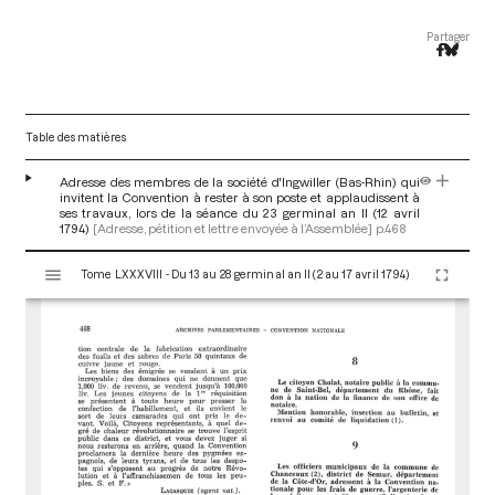
Partager
Table des matières
Adresse des membres de la société d'Ingwiller (Bas-Rhin) qui
invitent la Convention à rester à son poste et applaudissent à
ses travaux, lors de la séance du 23 germinal an II (12 avril
1794)
[Adresse, pétition et lettre envoyée à l’Assemblée]
p.468
V
Tome LXXXVIII - Du 13 au 28 germinal an II (2 au 17 avril 1794)
i
s
u
a
l
i
s
e
u
r
M