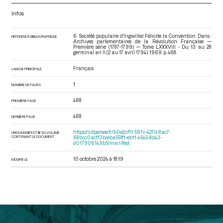
Infos
6. Société populaire d’Ingwiller. Félicite la Convention. Dans :
RÉFÉRENCE BIBLIOGRAPHIQUE
Archives parlementaires de la Révolution Française —
Première série (1787-1799) — Tome LXXXVIII - Du 13 au 28
germinal an II (2 au 17 avril 1794)
. 1969. p. 468.
Français
LANGUE PRINCIPALE
1
NOMBRE DE PAGES
468
PREMIÈRE PAGE
468
DERNIÈRE PAGE
https://iiif.persee.fr/b0e2cf11-597c-427d-8ac7-
URI DU MANIFEST IIIF DU VOLUME
CONTENANT LE DOCUMENT
68bcc0acf13b/eba55ff1-eb11-4545-8d43-
d017906149b5/manifest
10 octobre 2024 à 18:19
MODIFIÉ LE