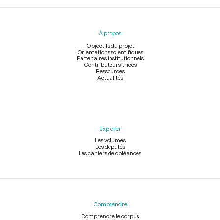
Menu
du
pied
À propos
de
page
Objectifs du projet
Orientations scientifiques
Partenaires institutionnels
Contributeurs-trices
Ressources
Actualités
Explorer
Les volumes
Les députés
Les cahiers de doléances
Comprendre
Comprendre le corpus