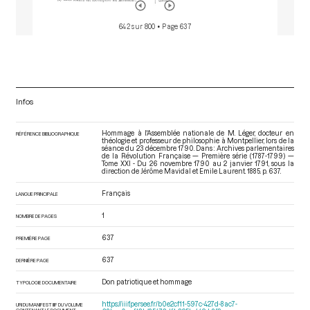
642 sur 800
• Page 637
Infos
Hommage à l'Assemblée nationale de M. Léger, docteur en
RÉFÉRENCE BIBLIOGRAPHIQUE
théologie et professeur de philosophie à Montpellier, lors de la
séance du 23 décembre 1790. Dans : Archives parlementaires
de la Révolution Française — Première série (1787-1799) —
Tome XXI - Du 26 novembre 1790 au 2 janvier 1791
, sous la
direction de Jérôme Mavidal et Emile Laurent. 1885. p. 637.
Français
LANGUE PRINCIPALE
1
NOMBRE DE PAGES
637
PREMIÈRE PAGE
637
DERNIÈRE PAGE
Don patriotique et hommage
TYPOLOGIE DOCUMENTAIRE
https://iiif.persee.fr/b0e2cf11-597c-427d-8ac7-
URI DU MANIFEST IIIF DU VOLUME
CONTENANT LE DOCUMENT