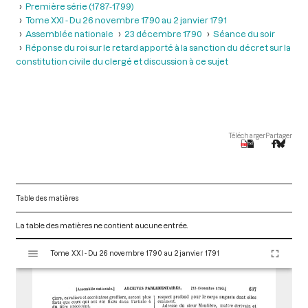
Première série (1787-1799)
Tome XXI - Du 26 novembre 1790 au 2 janvier 1791
Assemblée nationale
23 décembre 1790
Séance du soir
Réponse du roi sur le retard apporté à la sanction du décret sur la
constitution civile du clergé et discussion à ce sujet
Télécharger
Partager
Table des matières
La table des matières ne contient aucune entrée.
V
Tome XXI - Du 26 novembre 1790 au 2 janvier 1791
i
s
u
a