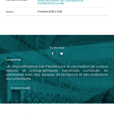
68bcc0acf13b/85473df1-325b-442d-8f3a-
74bcf9832102/manifest
11 octobre 2024 à 14:52
MODIFIÉ LE
Suivez-nous
Les perséides
Un dispositif pensé par Persée pour la valorisation de corpus
textuels et iconographiques numérisés construits en
partenariat avec des équipes de recherche et des institutions
documentaires.
En savoir plus