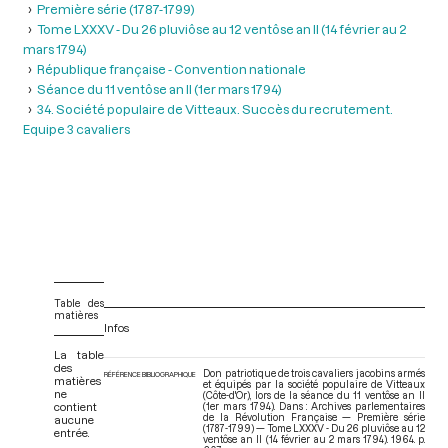
Première série (1787-1799)
Tome LXXXV - Du 26 pluviôse au 12 ventôse an II (14 février au 2
mars 1794)
République française - Convention nationale
Séance du 11 ventôse an II (1er mars 1794)
34. Société populaire de Vitteaux. Succès du recrutement.
Equipe 3 cavaliers
Table des
matières
Infos
La table
des
Don patriotique de trois cavaliers jacobins armés
RÉFÉRENCE BIBLIOGRAPHIQUE
matières
et équipés par la société populaire de Vitteaux
ne
(Côte-d'Or), lors de la séance du 11 ventôse an II
contient
(1er mars 1794). Dans : Archives parlementaires
de la Révolution Française — Première série
aucune
(1787-1799) — Tome LXXXV - Du 26 pluviôse au 12
entrée.
ventôse an II (14 février au 2 mars 1794)
. 1964. p.