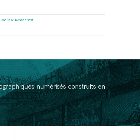
4640bd6f9234/manifest
onographiques numérisés construits en