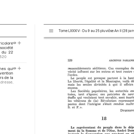
V
Tome LXXXIV - Du 9 au 25 pluviôse An II (28 janv
i
s
ricolore
u
société
a
e du 22
.520
l
i
nes qui
s
nvention
e
rs de la
Adresse,
u
r
M
i
r
a
d
o