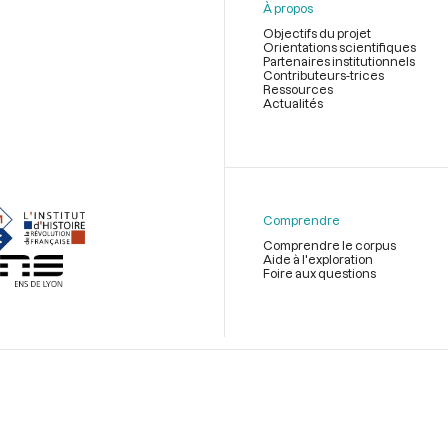
À propos
Objectifs du projet
Orientations scientifiques
Partenaires institutionnels
Contributeurs-trices
Ressources
Actualités
Menu
du
pied
de
Comprendre
page
Comprendre le corpus
Aide à l'exploration
Foire aux questions