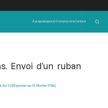
Rechercher
Menu
À propos
Explorer
Comprendre
Contact
de
l'en-
tête
s. Envoi d’un ruban
n II (28 janvier au 13 février 1794)