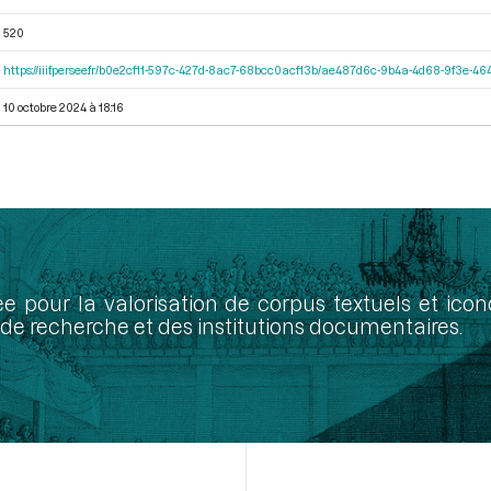
520
https://iiif.persee.fr/b0e2cf11-597c-427d-8ac7-68bcc0acf13b/ae487d6c-9b4a-4d68-9f3e-
10 octobre 2024 à 18:16
ée pour la valorisation de corpus textuels et ic
de recherche et des institutions documentaires.