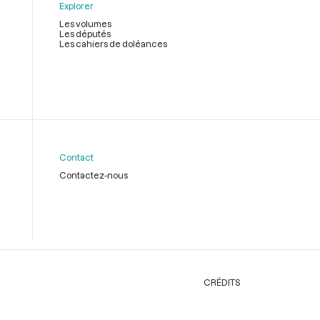
Explorer
Les volumes
Les députés
Les cahiers de doléances
Contact
Contactez-nous
CRÉDITS