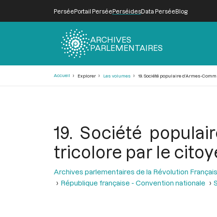
Persée
Portail Persée
Perséides
Data Persée
Blog
ARCHIVES
PARLEMENTAIRES
Fil
Accueil
Explorer
Les volumes
19. Société populaire d’Armes-Commun
d'Ariane
19. Société popula
tricolore par le citoy
Archives parlementaires de la Révolution Françai
République française - Convention nationale
S