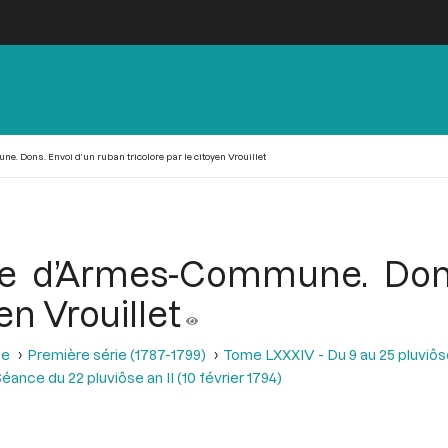
e. Dons. Envoi d’un ruban tricolore par le citoyen Vrouillet
ire d’Armes-Commune. Don
en Vrouillet
se
Première série (1787-1799)
Tome LXXXIV - Du 9 au 25 pluviôse A
éance du 22 pluviôse an II (10 février 1794)