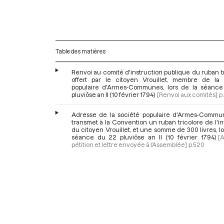
Table des matières
Renvoi au comité d'instruction publique du ruban t
offert par le citoyen Vrouillet, membre de la 
populaire d'Armes-Communes, lors de la séanc
pluviôse an II (10 février 1794)
[Renvoi aux comités]
p
Adresse de la société populaire d'Armes-Commu
transmet à la Convention un ruban tricolore de l'i
du citoyen Vrouillet, et une somme de 300 livres, lo
séance du 22 pluviôse an II (10 février 1794)
[
pétition et lettre envoyée à l’Assemblée]
p.520