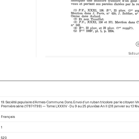
546 sur
19. Société populaire d’Armes-Commune. Dons. Envoi d’un ruban tricolore par le citoyen Vr
Première série (1787-1799) — Tome LXXXIV - Du 9 au 25 pluviôse An II (28 janvier au 13 fév
Français
1
520