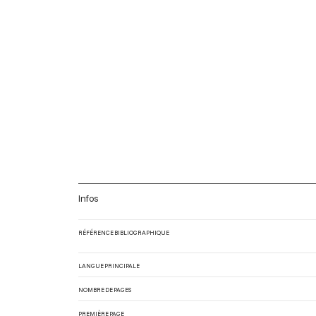
Infos
RÉFÉRENCE BIBLIOGRAPHIQUE
LANGUE PRINCIPALE
NOMBRE DE PAGES
PREMIÈRE PAGE