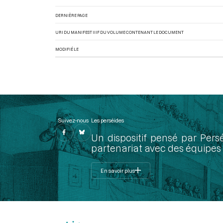
DERNIÈRE PAGE
URI DU MANIFEST IIIF DU VOLUME CONTENANT LE DOCUMENT
MODIFIÉ LE
Suivez-nous
Les perséides
Un dispositif pensé par Pers
partenariat avec des équipes 
En savoir plus