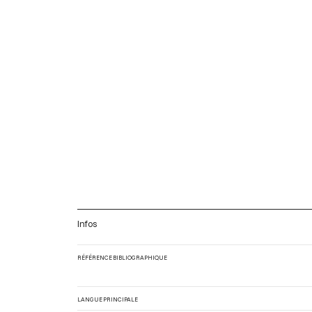
Infos
RÉFÉRENCE BIBLIOGRAPHIQUE
LANGUE PRINCIPALE