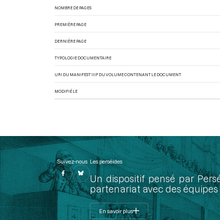
NOMBRE DE PAGES
PREMIÈRE PAGE
DERNIÈRE PAGE
TYPOLOGIE DOCUMENTAIRE
URI DU MANIFEST IIIF DU VOLUME CONTENANT LE DOCUMENT
MODIFIÉ LE
Suivez-nous
Les perséides
Un dispositif pensé par Pers
partenariat avec des équipes 
En savoir plus