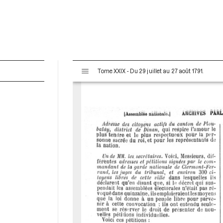
V
Tome XXIX - Du 29 juillet au 27 août 1791.
i
s
u
a
l
i
s
e
u
r
M
i
r
a
d