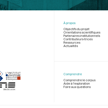
À propos
Objectifs du projet
Orientations scientifiques
Partenaires institutionnels
Contributeurs-trices
Ressources
Actualités
Menu
du
pied
de
Comprendre
page
Comprendre le corpus
Aide à l'exploration
Foire aux questions