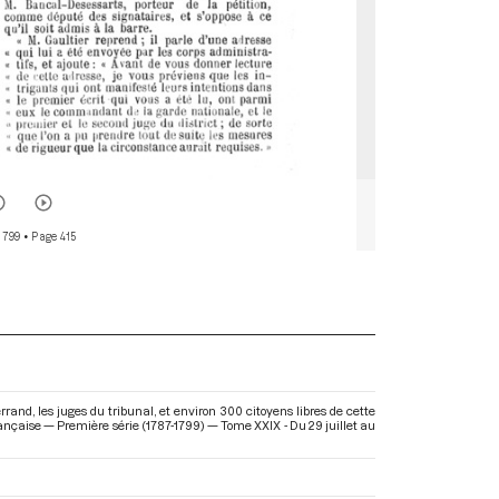
 799
• Page 415
nd, les juges du tribunal, et environ 300 citoyens libres de cette
Française — Première série (1787-1799) — Tome XXIX - Du 29 juillet au