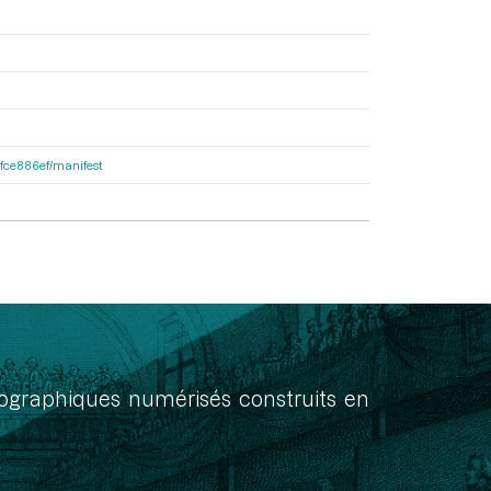
81fce886ef/manifest
onographiques numérisés construits en