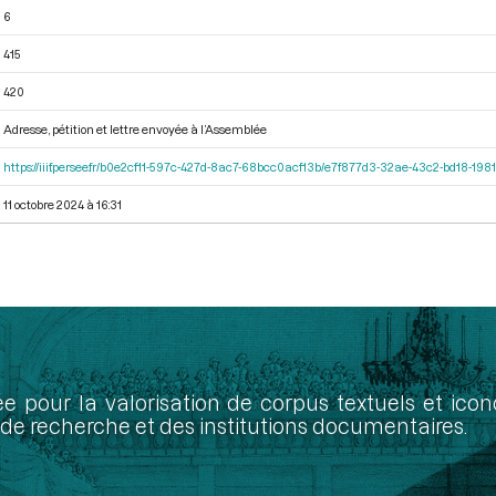
6
415
420
Adresse, pétition et lettre envoyée à l’Assemblée
https://iiif.persee.fr/b0e2cf11-597c-427d-8ac7-68bcc0acf13b/e7f877d3-32ae-43c2-bd18-19
11 octobre 2024 à 16:31
ée pour la valorisation de corpus textuels et ic
de recherche et des institutions documentaires.