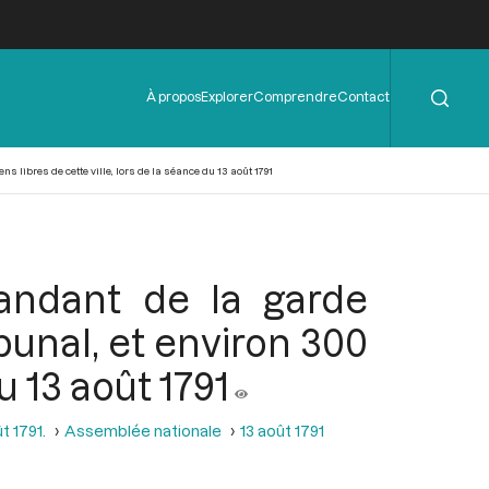
Rechercher
Menu
À propos
Explorer
Comprendre
Contact
de
l'en-
tête
 libres de cette ville, lors de la séance du 13 août 1791
andant de la garde
bunal, et environ 300
u 13 août 1791
t 1791.
Assemblée nationale
13 août 1791