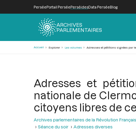
Persée
Portail Persée
Perséides
Data Persée
Blog
ARCHIVES
PARLEMENTAIRES
Fil
Accueil
Explorer
Les volumes
Adresses et pétitions signées par le 
d'Ariane
Adresses et pétit
nationale de Clermon
citoyens libres de cet
Archives parlementaires de la Révolution Françai
Séance du soir
Adresses diverses