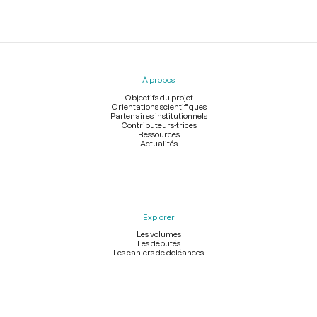
Menu
du
pied
À propos
de
page
Objectifs du projet
Orientations scientifiques
Partenaires institutionnels
Contributeurs-trices
Ressources
Actualités
Explorer
Les volumes
Les députés
Les cahiers de doléances