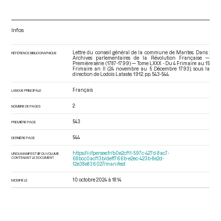
Infos
Lettre du conseil général de la commune de Mantes. Dans :
RÉFÉRENCE BIBLIOGRAPHIQUE
Archives parlementaires de la Révolution Française —
Première série (1787-1799) — Tome LXXX - Du 4 Frimaire au 15
Frimaire an II (24 novembre au 5 Décembre 1793)
, sous la
direction de Lodoïs Lataste. 1912. pp. 543-544.
Français
LANGUE PRINCIPALE
2
NOMBRE DE PAGES
543
PREMIÈRE PAGE
544
DERNIÈRE PAGE
https://iiif.persee.fr/b0e2cf11-597c-427d-8ac7-
URI DU MANIFEST IIIF DU VOLUME
CONTENANT LE DOCUMENT
68bcc0acf13b/deff766b-e2ec-423b-8e2d-
12e38e836027/manifest
10 octobre 2024 à 18:14
MODIFIÉ LE