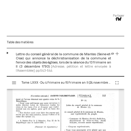
Partager
Table des matières
Lettre du conseil général de la commune de Mantes (Seine-et-
Oise) qui annonce la déchristianisation de la commune et
l'envoi des objets des églises, lors de la séance du 13 frimaire an
II (3 décembre 1793)
[Adresse, pétition et lettre envoyée à
l’Assemblée]
pp.543-544
V
Tome LXXX - Du 4 Frimaire au 15 Frimaire an II (24 novembre au 5 Décembre 1793)
i
s
u
a
l
i
s
e
u