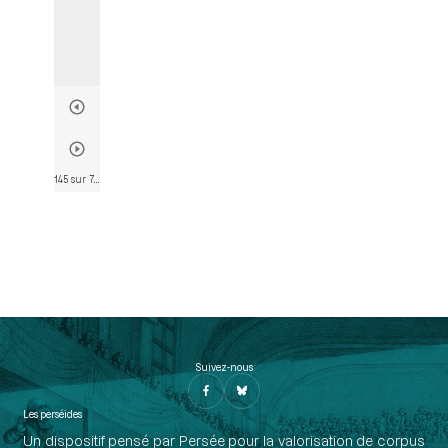
145 sur 782
• Page 131
Suivez-nous
Les perséides
Un dispositif pensé par Persée pour la valorisation de corpus