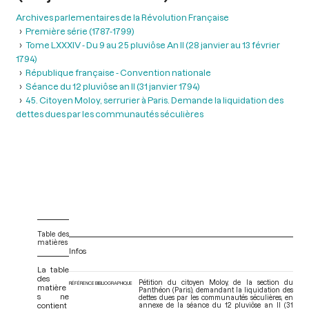
Archives parlementaires de la Révolution Française
Première série (1787-1799)
Tome LXXXIV - Du 9 au 25 pluviôse An II (28 janvier au 13 février
1794)
République française - Convention nationale
Séance du 12 pluviôse an II (31 janvier 1794)
45. Citoyen Moloy, serrurier à Paris. Demande la liquidation des
dettes dues par les communautés séculières
Table des
matières
Infos
La table
des
Pétition du citoyen Moloy, de la section du
RÉFÉRENCE BIBLIOGRAPHIQUE
matière
Panthéon (Paris), demandant la liquidation des
s ne
dettes dues par les communautés séculières, en
contient
annexe de la séance du 12 pluviôse an II (31