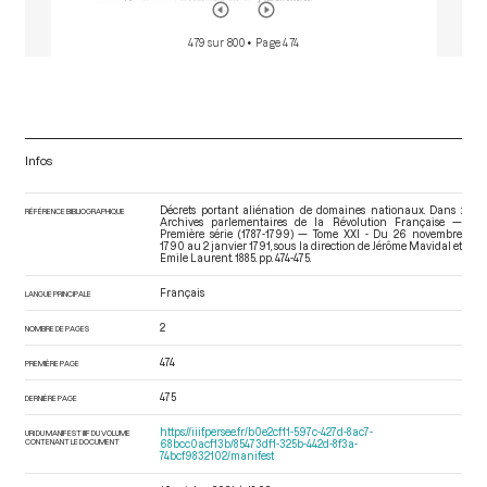
479 sur 800
• Page 474
Infos
Décrets portant aliénation de domaines nationaux. Dans :
RÉFÉRENCE BIBLIOGRAPHIQUE
Archives parlementaires de la Révolution Française —
Première série (1787-1799) — Tome XXI - Du 26 novembre
1790 au 2 janvier 1791
, sous la direction de Jérôme Mavidal et
Emile Laurent. 1885. pp. 474-475.
Français
LANGUE PRINCIPALE
2
NOMBRE DE PAGES
474
PREMIÈRE PAGE
475
DERNIÈRE PAGE
https://iiif.persee.fr/b0e2cf11-597c-427d-8ac7-
URI DU MANIFEST IIIF DU VOLUME
CONTENANT LE DOCUMENT
68bcc0acf13b/85473df1-325b-442d-8f3a-
74bcf9832102/manifest