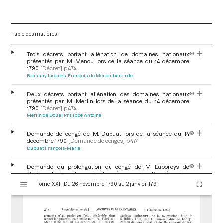
Table des matières
Trois décrets portant aliénation de domaines nationaux
présentés par M. Menou lors de la séance du 14 décembre
1790
[Décret]
p.474
Boussay Jacques-François de Menou, baron de
Deux décrets portant aliénation des domaines nationaux
présentés par M. Merlin lors de la séance du 14 décembre
1790
[Décret]
p.474
Merlin de Douai Philippe Antoine
Demande de congé de M. Dubuat lors de la séance du 14
décembre 1790
[Demande de congés]
p.474
Dubuat François-Marie
Demande du prolongation du congé de M. Laboreys de
Chateau-Favier lors de la séance du 14 décembre
V
1790
[Demande de congés]
p.475
Tome XXI - Du 26 novembre 1790 au 2 janvier 1791
i
Laboreys de Chateaufavier Pierre Augustin
s
u
Clôture de la séance du matin du 14 décembre
1790
[Déroulement des séances]
p.475
a