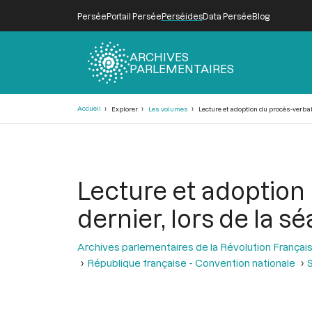
Persée
Portail Persée
Perséides
Data Persée
Blog
ARCHIVES
PARLEMENTAIRES
Fil
Accueil
Explorer
Les volumes
Lecture et adoption du procès-verbal 
d'Ariane
Lecture et adoption
dernier, lors de la sé
Archives parlementaires de la Révolution Françai
République française - Convention nationale
S