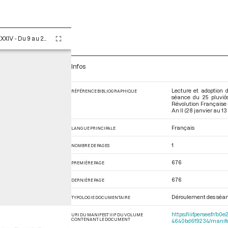
Tome LXXXIV - Du 9 au 25 pluviôse An II (28 janvier au 13 février 1794)
Infos
Lecture et adoption d
RÉFÉRENCE BIBLIOGRAPHIQUE
séance du 25 pluviôs
Révolution Française 
An II (28 janvier au 13
Français
LANGUE PRINCIPALE
1
NOMBRE DE PAGES
676
PREMIÈRE PAGE
676
DERNIÈRE PAGE
Déroulement des séa
TYPOLOGIE DOCUMENTAIRE
https://iiif.persee.f
URI DU MANIFEST IIIF DU VOLUME
CONTENANT LE DOCUMENT
4640bd6f9234/manif