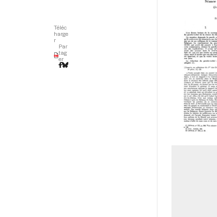
Téléc
harge
r
Par
tag
er