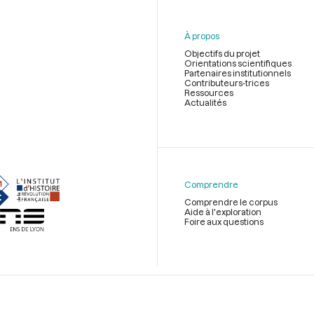
À propos
Objectifs du projet
Orientations scientifiques
Partenaires institutionnels
Contributeurs-trices
Ressources
Actualités
Menu
du
pied
de
Comprendre
page
Comprendre le corpus
Aide à l'exploration
Foire aux questions