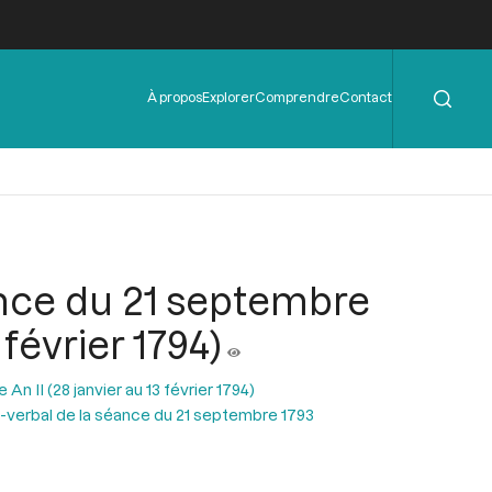
Rechercher
Menu
À propos
Explorer
Comprendre
Contact
de
l'en-
tête
ance du 21 septembre
 février 1794)
n II (28 janvier au 13 février 1794)
-verbal de la séance du 21 septembre 1793