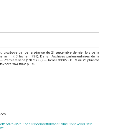
u procès-verbal de la séance du 21 septembre dernier, lors de la
e an II (13 février 1794). Dans : Archives parlementaires de la
— Première série (1787-1799) — Tome LXXXIV - Du 9 au 25 pluviôse
 février 1794)
. 1962. p. 676.
nces
r/b0e2cf11-597c-427d-8ac7-68bcc0acf13b/ae487d6c-9b4a-4d68-9f3e-
est