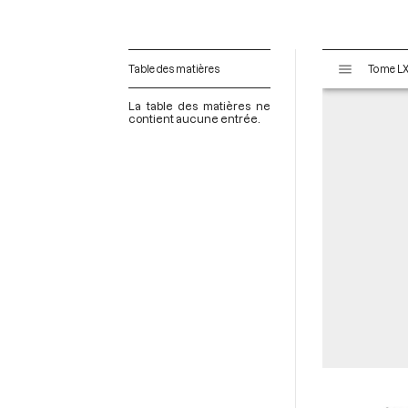
V
Table des matières
i
s
La table des matières ne
u
contient aucune entrée.
a
l
i
s
e
u
r
M
i
r
a
d
o
r