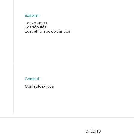
Explorer
Les volumes
Les députés
Les cahiers de doléances
Contact
Contactez-nous
CRÉDITS