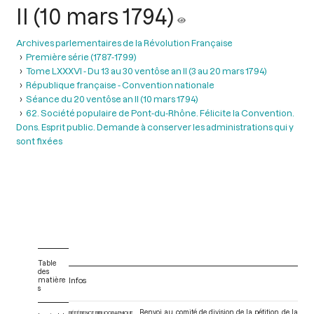
II (10 mars 1794)
Archives parlementaires de la Révolution Française
Première série (1787-1799)
Tome LXXXVI - Du 13 au 30 ventôse an II (3 au 20 mars 1794)
République française - Convention nationale
Séance du 20 ventôse an II (10 mars 1794)
62. Société populaire de Pont-du-Rhône. Félicite la Convention.
Dons. Esprit public. Demande à conserver les administrations qui y
sont fixées
Table
des
matière
Infos
s
Renvoi au comité de division de la pétition de la
RÉFÉRENCE BIBLIOGRAPHIQUE