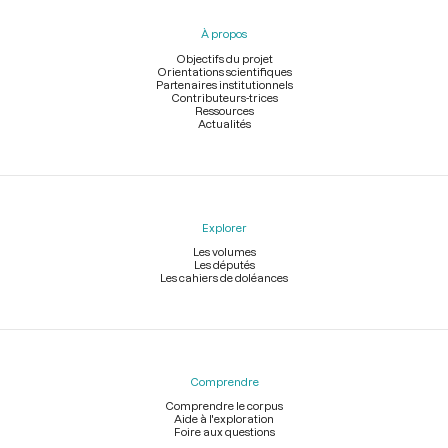
pied
À propos
de
page
Objectifs du projet
Orientations scientifiques
Partenaires institutionnels
Contributeurs-trices
Ressources
Actualités
Explorer
Les volumes
Les députés
Les cahiers de doléances
Comprendre
Comprendre le corpus
Aide à l'exploration
Foire aux questions