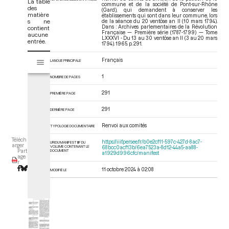
La table
commune et de la société de Pont-sur-Rhône
des
(Gard), qui demandent à conserver les
matière
établissements qui sont dans leur commune, lors
s ne
de la séance du 20 ventôse an II (10 mars 1794).
Dans : Archives parlementaires de la Révolution
contient
Française — Première série (1787-1799) — Tome
aucune
LXXXVI - Du 13 au 30 ventôse an II (3 au 20 mars
entrée.
1794)
. 1965. p. 291.
V
Français
LANGUE PRINCIPALE
Tome LXXXVI - Du 13 au 30 ventôse an II (3 au 20 mars 1794)
i
s
1
NOMBRE DE PAGES
u
a
291
PREMIÈRE PAGE
l
291
DERNIÈRE PAGE
i
s
Renvoi aux comités
TYPOLOGIE DOCUMENTAIRE
e
Téléch
u
https://iiif.persee.fr/b0e2cf11-597c-427d-8ac7-
URI DU MANIFEST IIIF DU
arger
VOLUME CONTENANT LE
68bcc0acf13b/6ea7523a-8d12-44a5-aa88-
r
DOCUMENT
Part
a1929d996cfc/manifest
age
M
r
11 octobre 2024 à 02:08
i
MODIFIÉ LE
r
a
d
o
r