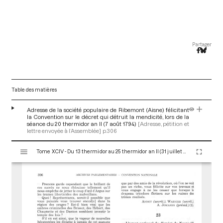
Partager
Table des matières
Adresse de la société populaire de Ribemont (Aisne) félicitant
la Convention sur le décret qui détruit la mendicité, lors de la
séance du 20 thermidor an II (7 août 1794)
[Adresse, pétition et
lettre envoyée à l’Assemblée]
p.306
V
Tome XCIV - Du 13 thermidor au 25 thermidor an II (31 juillet au 12 août 1794)
i
s
u
a
l
i
s
e