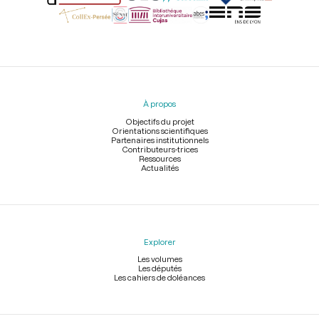
Menu
du
pied
À propos
de
page
Objectifs du projet
Orientations scientifiques
Partenaires institutionnels
Contributeurs-trices
Ressources
Actualités
Explorer
Les volumes
Les députés
Les cahiers de doléances