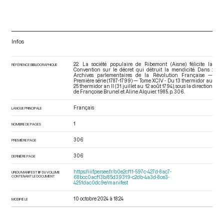
Infos
22. La société populaire de Ribemont (Aisne) félicite la
RÉFÉRENCE BIBLIOGRAPHIQUE
Convention sur le décret qui détruit la mendicité. Dans :
Archives parlementaires de la Révolution Française —
Première série (1787-1799) — Tome XCIV - Du 13 thermidor au
25 thermidor an II (31 juillet au 12 août 1794)
, sous la direction
de Françoise Brunel et Aline Alquier. 1985. p. 306.
Français
LANGUE PRINCIPALE
1
NOMBRE DE PAGES
306
PREMIÈRE PAGE
306
DERNIÈRE PAGE
https://iiif.persee.fr/b0e2cf11-597c-427d-8ac7-
URI DU MANIFEST IIIF DU VOLUME
CONTENANT LE DOCUMENT
68bcc0acf13b/85d39319-c2db-4a3d-8ce3-
4251dac0dc9e/manifest
10 octobre 2024 à 18:24
MODIFIÉ LE