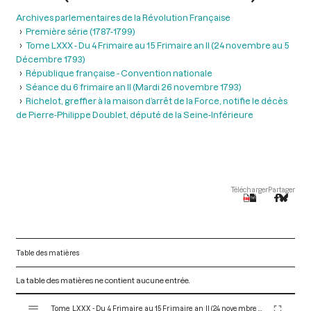
Archives parlementaires de la Révolution Française
Première série (1787-1799)
Tome LXXX - Du 4 Frimaire au 15 Frimaire an II (24 novembre au 5
Décembre 1793)
République française - Convention nationale
Séance du 6 frimaire an II (Mardi 26 novembre 1793)
Richelot, greffier à la maison d’arrêt de la Force, notifie le décès
de Pierre-Philippe Doublet, député de la Seine-Inférieure
Télécharger
Partager
Table des matières
La table des matières ne contient aucune entrée.
V
Tome LXXX - Du 4 Frimaire au 15 Frimaire an II (24 novembre au 5 Décembre 1793)