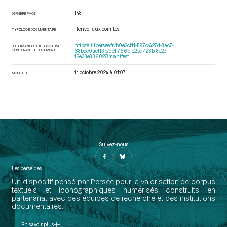
148
DERNIÈRE PAGE
Renvoi aux comités
TYPOLOGIE DOCUMENTAIRE
https://iiif.persee.fr/b0e2cf11-597c-427d-8ac7-
URI DU MANIFEST IIIF DU VOLUME
CONTENANT LE DOCUMENT
68bcc0acf13b/deff766b-e2ec-423b-8e2d-
12e38e836027/manifest
11 octobre 2024 à 01:07
MODIFIÉ LE
Suivez-nous
Les perséides
Un dispositif pensé par Persée pour la valorisation de corpus
textuels et iconographiques numérisés construits en
partenariat avec des équipes de recherche et des institutions
documentaires.
En savoir plus