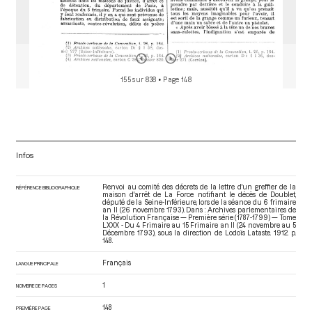
155 sur 838
• Page 148
Infos
Renvoi au comité des décrets de la lettre d'un greffier de la
RÉFÉRENCE BIBLIOGRAPHIQUE
maison d'arrêt de La Force notifiant le décès de Doublet,
député de la Seine-Inférieure, lors de la séance du 6 frimaire
an II (26 novembre 1793). Dans : Archives parlementaires de
la Révolution Française — Première série (1787-1799) — Tome
LXXX - Du 4 Frimaire au 15 Frimaire an II (24 novembre au 5
Décembre 1793)
, sous la direction de Lodoïs Lataste. 1912. p.
148.
Français
LANGUE PRINCIPALE
1
NOMBRE DE PAGES
148
PREMIÈRE PAGE