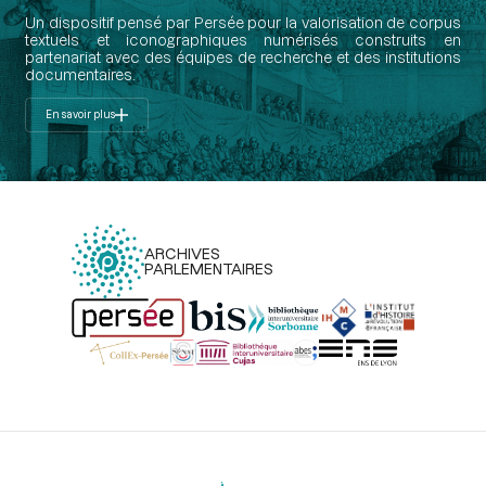
Un dispositif pensé par Persée pour la valorisation de corpus
textuels et iconographiques numérisés construits en
partenariat avec des équipes de recherche et des institutions
documentaires.
En savoir plus
ARCHIVES
PARLEMENTAIRES
Menu
du
pied