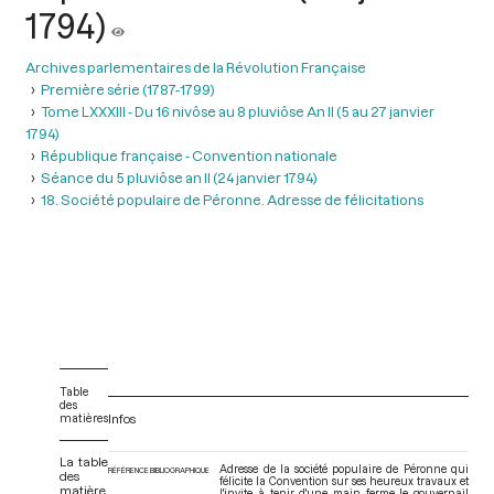
1794)
Archives parlementaires de la Révolution Française
Première série (1787-1799)
Tome LXXXIII - Du 16 nivôse au 8 pluviôse An II (5 au 27 janvier
1794)
République française - Convention nationale
Séance du 5 pluviôse an II (24 janvier 1794)
18. Société populaire de Péronne. Adresse de félicitations
Table
des
matières
Infos
La table
Adresse de la société populaire de Péronne qui
RÉFÉRENCE BIBLIOGRAPHIQUE
des
félicite la Convention sur ses heureux travaux et
matière
l'invite à tenir d'une main ferme le gouvernail