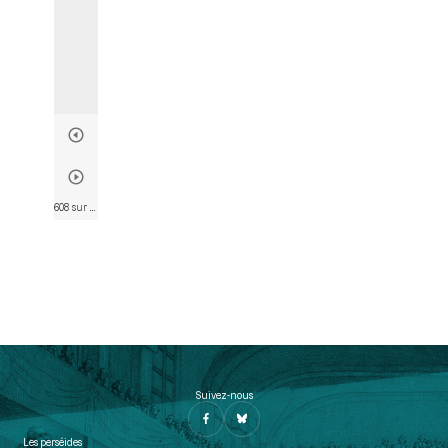
608 sur 802
• Page 596
Suivez-nous
Les perséides