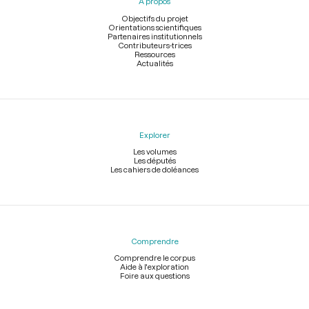
À propos
de
page
Objectifs du projet
Orientations scientifiques
Partenaires institutionnels
Contributeurs-trices
Ressources
Actualités
Explorer
Les volumes
Les députés
Les cahiers de doléances
Comprendre
Comprendre le corpus
Aide à l'exploration
Foire aux questions