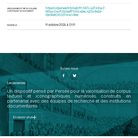
https://iiif.persee.fr/b0e2cf11-597c-427d-8ac7-
URI DU MANIFEST IIIF DU VOLUME
CONTENANT LE DOCUMENT
68bcc0acf13b/deff766b-e2ec-423b-8e2d-
12e38e836027/manifest
11 octobre 2024 à 01:11
MODIFIÉ LE
Suivez-nous
Les perséides
Un dispositif pensé par Persée pour la valorisation de corpus
textuels et iconographiques numérisés construits en
partenariat avec des équipes de recherche et des institutions
documentaires.
En savoir plus