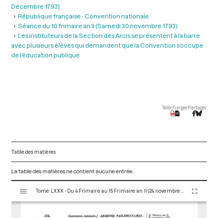
Décembre 1793)
République française - Convention nationale
Séance du 10 frimaire an II (Samedi 30 novembre 1793)
Les instituteurs de la Section des Arcis se présentent à la barre
avec plusieurs élèves qui demandent que la Convention s’occupe
de l’éducation publique
Télécharger
Partager
Table des matières
La table des matières ne contient aucune entrée.
V
Tome LXXX - Du 4 Frimaire au 15 Frimaire an II (24 novembre au 5 Décembre 1793)
i
s
u