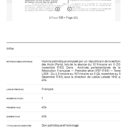
411 sur 838
• Page 404
Infos
Hymne patriotique composé par un républicain de la section
RÉFÉRENCE BIBLIOGRAPHIQUE
des Arcis (Paris), lors de la séance du 10 frimaire an II (30
novembre 1793). Dans : Archives parlementaires de la
Révolution Française — Première série (1787-1799) — Tome
LXXX - Du 4 Frimaire au 15 Frimaire an II (24 novembre au 5
Décembre 1793)
, sous la direction de Lodoïs Lataste. 1912. p.
404.
Français
LANGUE PRINCIPALE
1
NOMBRE DE PAGES
404
PREMIÈRE PAGE
404
DERNIÈRE PAGE
Don patriotique et hommage
TYPOLOGIE DOCUMENTAIRE