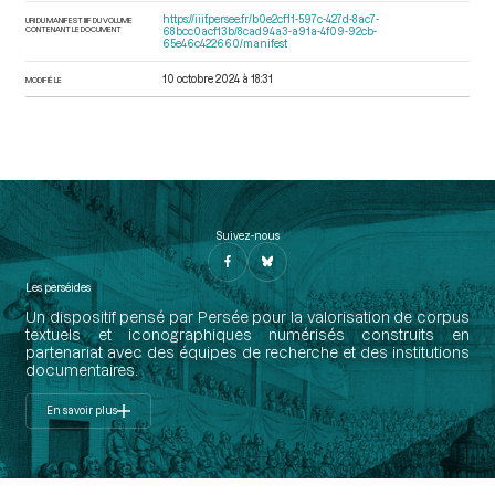
https://iiif.persee.fr/b0e2cf11-597c-427d-8ac7-
URI DU MANIFEST IIIF DU VOLUME
CONTENANT LE DOCUMENT
68bcc0acf13b/8cad94a3-a91a-4f09-92cb-
65e46c422660/manifest
10 octobre 2024 à 18:31
MODIFIÉ LE
Suivez-nous
Les perséides
Un dispositif pensé par Persée pour la valorisation de corpus
textuels et iconographiques numérisés construits en
partenariat avec des équipes de recherche et des institutions
documentaires.
En savoir plus