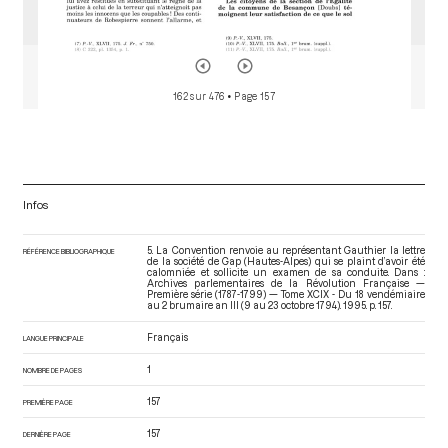
162 sur 476
• Page 157
Infos
5. La Convention renvoie au représentant Gauthier la lettre
RÉFÉRENCE BIBLIOGRAPHIQUE
de la société de Gap (Hautes-Alpes) qui se plaint d’avoir été
calomniée et sollicite un examen de sa conduite. Dans :
Archives parlementaires de la Révolution Française —
Première série (1787-1799) — Tome XCIX - Du 18 vendémiaire
au 2 brumaire an III (9 au 23 octobre 1794)
. 1995. p. 157.
Français
LANGUE PRINCIPALE
1
NOMBRE DE PAGES
157
PREMIÈRE PAGE
157
DERNIÈRE PAGE