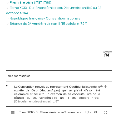
Première série (1787-1799)
Tome XCIX - Du 18 vendémiaire au 2 brumaire an III (9 au 23
octobre 1794)
République française - Convention nationale
Séance du 24 vendémiaire an III (15 octobre 1794)
Partager
Table des matières
La Convention renvoie au représentant Gauthier la lettre de la
société de Gap (Hautes-Alpes) qui se plaint d’avoir été
calomniée et sollicite un examen de sa conduite, lors de la
séance du 24 vendémiaire an III (15 octobre 1794)
[Déroulement des séances]
p.157
V
Tome XCIX - Du 18 vendémiaire au 2 brumaire an III (9 au 23 octobre 1794)
i