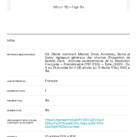
198 sur 782
• Page 184
Infos
69. Décret nommant Mercier, Dinot, Annereau, Borne et
RÉFÉRENCE BIBLIOGRAPHIQUE
Gabry régisseurs généraux des charrois (Proposition de
Barère). Dans : Archives parlementaires de la Révolution
Française — Première série (1787-1799) — Tome LXXXIV - Du
9 au 25 pluviôse An II (28 janvier au 13 février 1794)
. 1962. p.
184.
Français
LANGUE PRINCIPALE
1
NOMBRE DE PAGES
184
PREMIÈRE PAGE
184
DERNIÈRE PAGE
https://iiif.persee.fr/b0e2cf11-597c-427d-8ac7-
URI DU MANIFEST IIIF DU VOLUME
CONTENANT LE DOCUMENT
68bcc0acf13b/ae487d6c-9b4a-4d68-9f3e-
4640bd6f9234/manifest
10 octobre 2024 à 18:16
MODIFIÉ LE