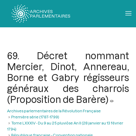
ARCHIVES
PARLEMENTAIRES
Fil
d'Ariane
69. Décret nommant
Mercier, Dinot, Annereau,
Borne et Gabry régisseurs
généraux des charrois
(Proposition de Barère)
Archives parlementaires de la Révolution Française
Première série (1787-1799)
Tome LXXXIV - Du 9 au 25 pluviôse An II (28 janvier au 13 février
1794)
République française - Convention nationale