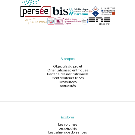
Menu
du
pied
À propos
de
page
Objectifs du projet
Orientations scientifiques
Partenaires institutionnels
Contributeurs-trices
Ressources
Actualités
Explorer
Les volumes
Les députés
Les cahiers de doléances