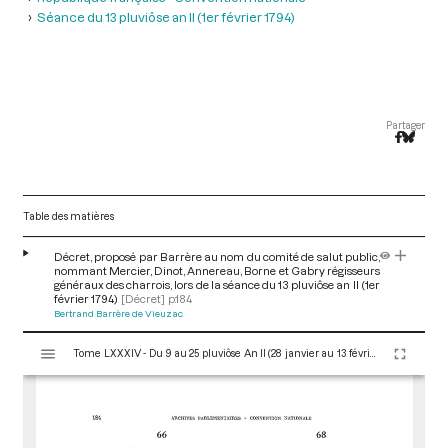
Séance du 13 pluviôse an II (1er février 1794)
Partager
Table des matières
Décret, proposé par Barrère au nom du comité de salut public,
nommant Mercier, Dinot, Annereau, Borne et Gabry régisseurs
généraux des charrois, lors de la séance du 13 pluviôse an II (1er
février 1794)
[Décret]
p.184
Bertrand Barrère de Vieuzac
V
Tome LXXXIV - Du 9 au 25 pluviôse An II (28 janvier au 13 février 1794)
i
s
u
a
l