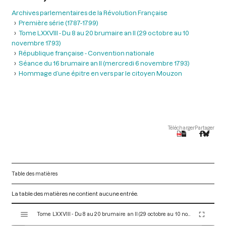
Archives parlementaires de la Révolution Française
Première série (1787-1799)
Tome LXXVIII - Du 8 au 20 brumaire an II (29 octobre au 10
novembre 1793)
République française - Convention nationale
Séance du 16 brumaire an II (mercredi 6 novembre 1793)
Hommage d’une épitre en vers par le citoyen Mouzon
Télécharger
Partager
Table des matières
La table des matières ne contient aucune entrée.
V
Tome LXXVIII - Du 8 au 20 brumaire an II (29 octobre au 10 novembre 1793)
i