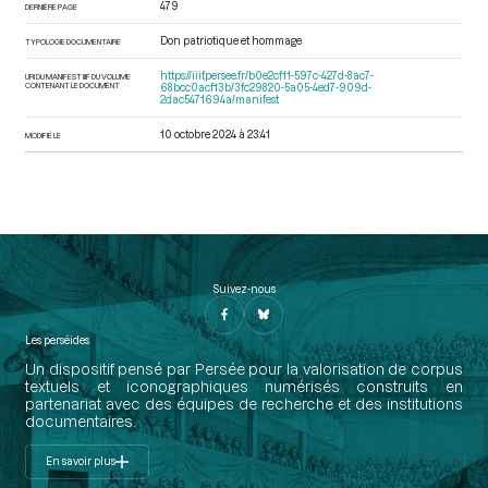
479
DERNIÈRE PAGE
Don patriotique et hommage
TYPOLOGIE DOCUMENTAIRE
https://iiif.persee.fr/b0e2cf11-597c-427d-8ac7-
URI DU MANIFEST IIIF DU VOLUME
CONTENANT LE DOCUMENT
68bcc0acf13b/3fc29820-5a05-4ed7-909d-
2dac5471694a/manifest
10 octobre 2024 à 23:41
MODIFIÉ LE
Suivez-nous
Les perséides
Un dispositif pensé par Persée pour la valorisation de corpus
textuels et iconographiques numérisés construits en
partenariat avec des équipes de recherche et des institutions
documentaires.
En savoir plus