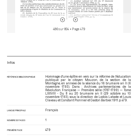
486 sur 804
• Page 479
Infos
Hommage d'une épître en vers sur la réforme de l'éducation
RÉFÉRENCE BIBLIOGRAPHIQUE
publique par le citoyen Mouzon, de la section de la
Montagne, en annexe de la séance du 16 brumaire an II (6
novembre 1793). Dans : Archives parlementaires de la
Révolution Française — Première série (1787-1799) — Tome
LXXVIII - Du 8 au 20 brumaire an II (29 octobre au 10
novembre 1793)
, sous la direction de Lodoïs Lataste et Louis
Claveau et Constant Pionnier et Gaston Barbier. 1911. p. 479.
Français
LANGUE PRINCIPALE
1
NOMBRE DE PAGES
479
PREMIÈRE PAGE