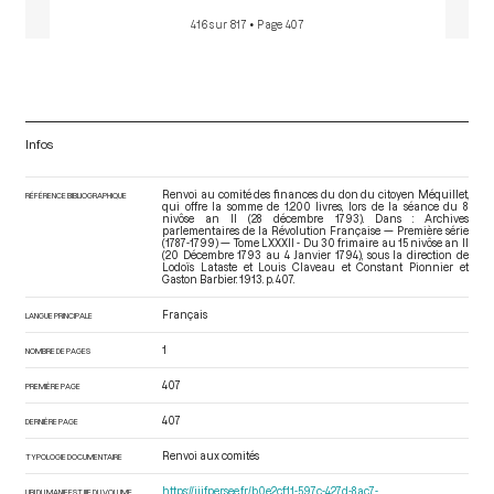
416 sur 817
• Page 407
Infos
Renvoi au comité des finances du don du citoyen Méquillet,
RÉFÉRENCE BIBLIOGRAPHIQUE
qui offre la somme de 1.200 livres, lors de la séance du 8
nivôse an II (28 décembre 1793). Dans : Archives
parlementaires de la Révolution Française — Première série
(1787-1799) — Tome LXXXII - Du 30 frimaire au 15 nivôse an II
(20 Décembre 1793 au 4 Janvier 1794)
, sous la direction de
Lodoïs Lataste et Louis Claveau et Constant Pionnier et
Gaston Barbier. 1913. p. 407.
Français
LANGUE PRINCIPALE
1
NOMBRE DE PAGES
407
PREMIÈRE PAGE
407
DERNIÈRE PAGE
Renvoi aux comités
TYPOLOGIE DOCUMENTAIRE
https://iiif.persee.fr/b0e2cf11-597c-427d-8ac7-
URI DU MANIFEST IIIF DU VOLUME