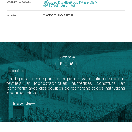
CONTENANT LE DOCUMENT
68bcc0acf13b/fdf849fc-c614-4e7a-b977-
c97697ce511c/manifest
11 octobre 2024 à 01:20
MODIFIÉ LE
Suivez-nous
Les perséides
Un dispositif pensé par Persée pour la valorisation de corpus
textuels et iconographiques numérisés construits en
partenariat avec des équipes de recherche et des institutions
documentaires.
En savoir plus