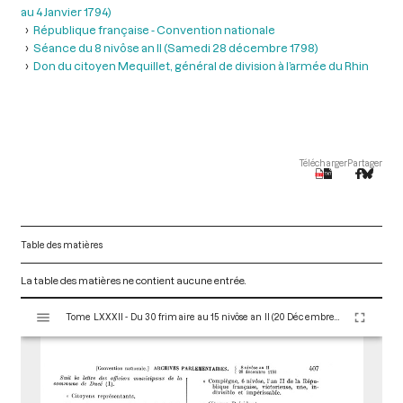
au 4 Janvier 1794)
République française - Convention nationale
Séance du 8 nivôse an II (Samedi 28 décembre 1798)
Don du citoyen Mequillet, général de division à l’armée du Rhin
Télécharger
Partager
Table des matières
La table des matières ne contient aucune entrée.
V
Tome LXXXII - Du 30 frimaire au 15 nivôse an II (20 Décembre 1793 au 4 Janvier 1794)
i
s
u
a
l