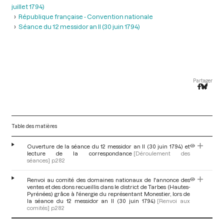
juillet 1794)
République française - Convention nationale
Séance du 12 messidor an II (30 juin 1794)
Partager
Table des matières
Ouverture de la séance du 12 messidor an II (30 juin 1794) et
lecture de la correspondance
[Déroulement des
séances]
p.282
Renvoi au comité des domaines nationaux de l'annonce des
ventes et des dons recueillis dans le district de Tarbes (Hautes-
Pyrénées) grâce à l'énergie du représentant Monestier, lors de
la séance du 12 messidor an II (30 juin 1794)
[Renvoi aux
comités]
p.282
V