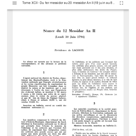
Tome XCII - Du 1er messidor au 20 messidor An II (19 juin au 8 juillet 1794)
i
s
u
a
l
i
s
e
u
r
M
i
r
a
d
o
r