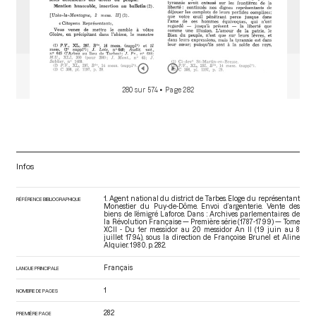
280 sur 574
• Page 282
Infos
1. Agent national du district de Tarbes. Eloge du représentant
RÉFÉRENCE BIBLIOGRAPHIQUE
Monestier du Puy-de-Dôme. Envoi d’argenterie. Vente des
biens de l’émigré Laforce. Dans : Archives parlementaires de
la Révolution Française — Première série (1787-1799) — Tome
XCII - Du 1er messidor au 20 messidor An II (19 juin au 8
juillet 1794)
, sous la direction de Françoise Brunel et Aline
Alquier. 1980. p. 282.
Français
LANGUE PRINCIPALE
1
NOMBRE DE PAGES
282
PREMIÈRE PAGE