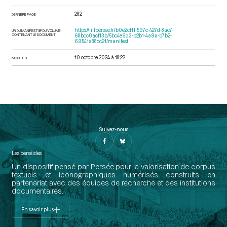
282
DERNIÈRE PAGE
https://iiif.persee.fr/b0e2cf11-597c-427d-8ac7-
URI DU MANIFEST IIIF DU VOLUME
CONTENANT LE DOCUMENT
68bcc0acf13b/5bc4e6d3-b2b1-4a9a-b7b2-
69541a88cc21/manifest
10 octobre 2024 à 18:22
MODIFIÉ LE
Suivez-nous
Les perséides
Un dispositif pensé par Persée pour la valorisation de corpus
textuels et iconographiques numérisés construits en
partenariat avec des équipes de recherche et des institutions
documentaires.
En savoir plus