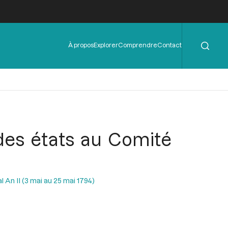
Rechercher
Menu
À propos
Explorer
Comprendre
Contact
de
l'en-
tête
des états au Comité
l An II (3 mai au 25 mai 1794)