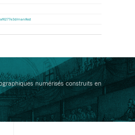
31af6277e3d/manifest
onographiques numérisés construits en