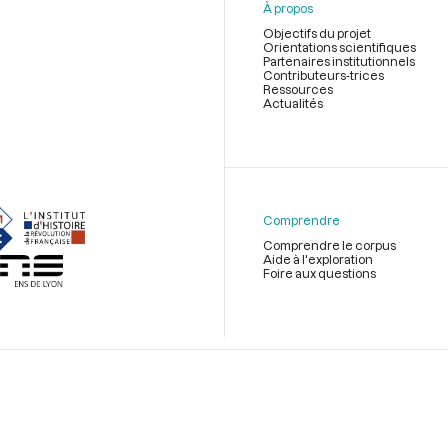
À propos
Objectifs du projet
Orientations scientifiques
Partenaires institutionnels
Contributeurs-trices
Ressources
Actualités
Menu
du
pied
de
Comprendre
page
Comprendre le corpus
Aide à l'exploration
Foire aux questions