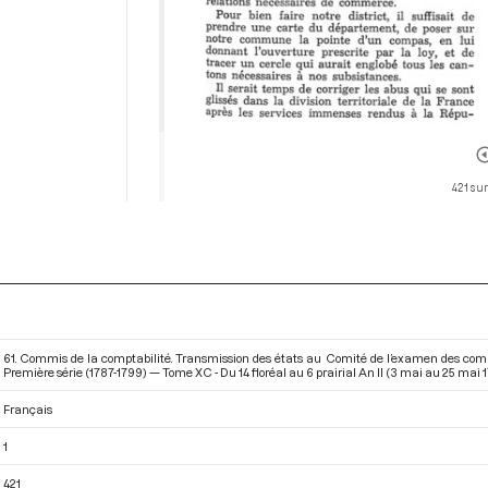
421 sur
61. Commis de la comptabilité. Transmission des états au Comité de l’examen des comp
Première série (1787-1799) — Tome XC - Du 14 floréal au 6 prairial An II (3 mai au 25 mai 
Français
1
421