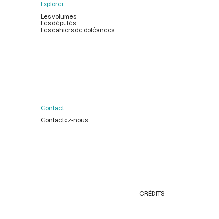
Explorer
Les volumes
Les députés
Les cahiers de doléances
Contact
Contactez-nous
CRÉDITS