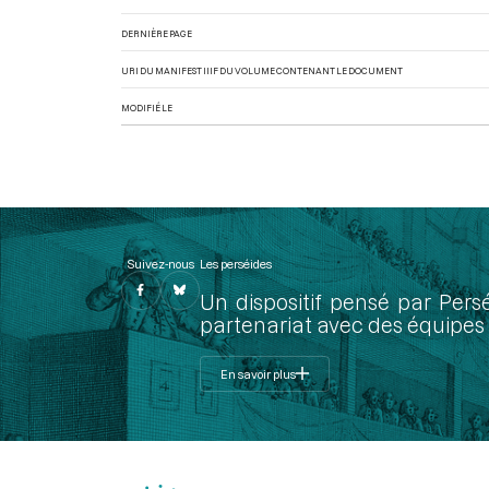
DERNIÈRE PAGE
URI DU MANIFEST IIIF DU VOLUME CONTENANT LE DOCUMENT
MODIFIÉ LE
Suivez-nous
Les perséides
Un dispositif pensé par Pers
partenariat avec des équipes 
En savoir plus