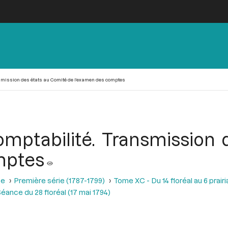
smission des états au Comité de l’examen des comptes
omptabilité. Transmission 
mptes
se
Première série (1787-1799)
Tome XC - Du 14 floréal au 6 prairia
éance du 28 floréal (17 mai 1794)