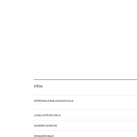
Infos
RÉFÉRENCE BIBLIOGRAPHIQUE
LANGUE PRINCIPALE
NOMBRE DE PAGES
PREMIÈRE PAGE