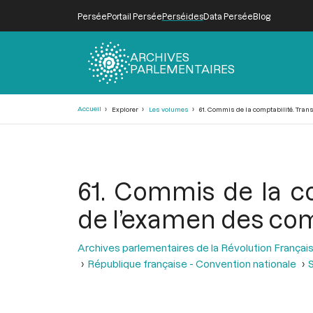
Persée
Portail Persée
Perséides
Data Persée
Blog
ARCHIVES
PARLEMENTAIRES
Fil
Accueil
Explorer
Les volumes
61. Commis de la comptabilité. Tran
d'Ariane
61. Commis de la c
de l’examen des co
Archives parlementaires de la Révolution Françai
République française - Convention nationale
S