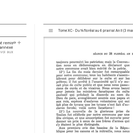
V
Tome XC - Du 14 floréal au 6 prairial An II (3 ma
i
s
t remis
u
n annexe
a
voi aux
l
i
s
e
u
r
M
i
r
a
d
o