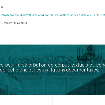
421
https://iiif.persee.fr/b0e2cf11-597c-427d-8ac7-68bcc0acf13b/8a9e7f27-a845-46d0-a283-d
10 octobre 2024 à 18:20
ée pour la valorisation de corpus textuels et ic
de recherche et des institutions documentaires.