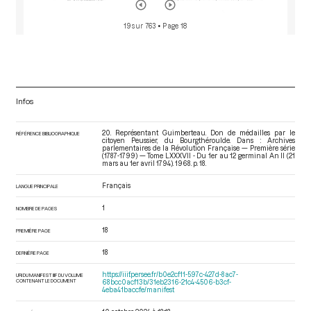
19 sur 763
• Page 18
Infos
20. Représentant Guimberteau. Don de médailles par le
RÉFÉRENCE BIBLIOGRAPHIQUE
citoyen Peussier, du Bourgthéroulde. Dans : Archives
parlementaires de la Révolution Française — Première série
(1787-1799) — Tome LXXXVII - Du 1er au 12 germinal An II (21
mars au 1er avril 1794)
. 1968. p. 18.
Français
LANGUE PRINCIPALE
1
NOMBRE DE PAGES
18
PREMIÈRE PAGE
18
DERNIÈRE PAGE
https://iiif.persee.fr/b0e2cf11-597c-427d-8ac7-
URI DU MANIFEST IIIF DU VOLUME
CONTENANT LE DOCUMENT
68bcc0acf13b/31eb2316-21c4-4506-b3cf-
4eba41baccfe/manifest