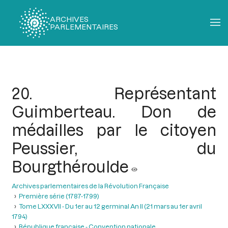
ARCHIVES
PARLEMENTAIRES
Fil
d'Ariane
20. Représentant
Guimberteau. Don de
médailles par le citoyen
Peussier, du
Bourgthéroulde
Archives parlementaires de la Révolution Française
Première série (1787-1799)
Tome LXXXVII - Du 1er au 12 germinal An II (21 mars au 1er avril
1794)
République française - Convention nationale