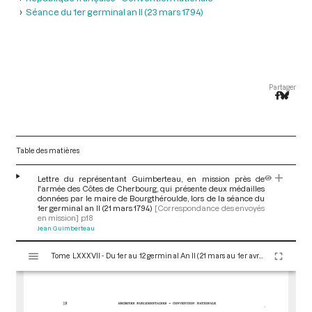
Séance du 1er germinal an II (23 mars 1794)
Partager
Table des matières
Lettre du représentant Guimberteau, en mission près de
l'armée des Côtes de Cherbourg, qui présente deux médailles
données par le maire de Bourgthéroulde, lors de la séance du
1er germinal an II (21 mars 1794)
[Correspondance des envoyés
en mission]
p.18
Jean Guimberteau
V
Tome LXXXVII - Du 1er au 12 germinal An II (21 mars au 1er avril 1794)
i
s
u
a