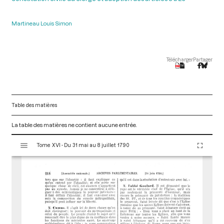
Martineau Louis Simon
Télécharger
Partager
Table des matières
La table des matières ne contient aucune entrée.
V
Tome XVI - Du 31 mai au 8 juillet 1790
i
s
u
a
l
i
s
e