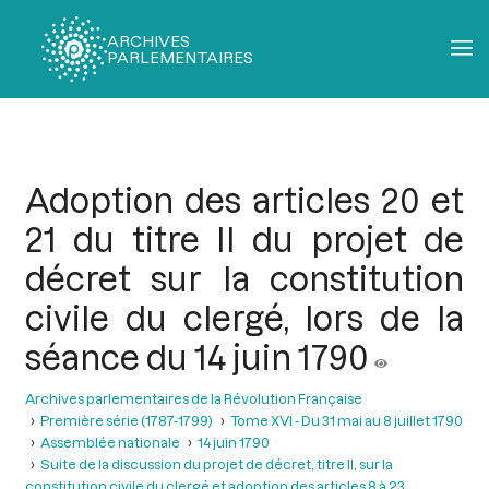
ARCHIVES
PARLEMENTAIRES
Fil
d'Ariane
Adoption des articles 20 et
21 du titre II du projet de
décret sur la constitution
civile du clergé, lors de la
séance du 14 juin 1790
Archives parlementaires de la Révolution Française
Première série (1787-1799)
Tome XVI - Du 31 mai au 8 juillet 1790
Assemblée nationale
14 juin 1790
Suite de la discussion du projet de décret, titre II, sur la
constitution civile du clergé et adoption des articles 8 à 23