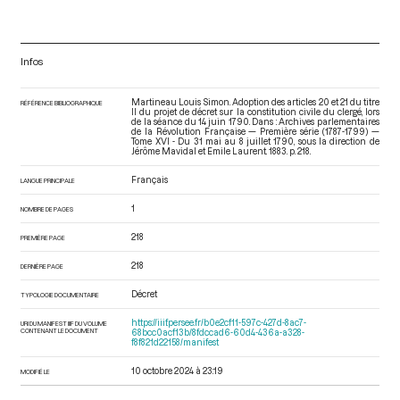
Infos
Martineau Louis Simon. Adoption des articles 20 et 21 du titre
RÉFÉRENCE BIBLIOGRAPHIQUE
II du projet de décret sur la constitution civile du clergé, lors
de la séance du 14 juin 1790. Dans : Archives parlementaires
de la Révolution Française — Première série (1787-1799) —
Tome XVI - Du 31 mai au 8 juillet 1790
, sous la direction de
Jérôme Mavidal et Emile Laurent. 1883. p. 218.
Français
LANGUE PRINCIPALE
1
NOMBRE DE PAGES
218
PREMIÈRE PAGE
218
DERNIÈRE PAGE
Décret
TYPOLOGIE DOCUMENTAIRE
https://iiif.persee.fr/b0e2cf11-597c-427d-8ac7-
URI DU MANIFEST IIIF DU VOLUME
CONTENANT LE DOCUMENT
68bcc0acf13b/8fdccad6-60d4-436a-a328-
f8f821d22158/manifest
10 octobre 2024 à 23:19
MODIFIÉ LE