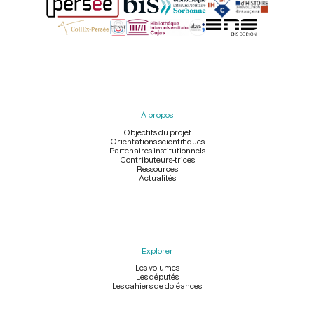
Menu
du
pied
À propos
de
page
Objectifs du projet
Orientations scientifiques
Partenaires institutionnels
Contributeurs-trices
Ressources
Actualités
Explorer
Les volumes
Les députés
Les cahiers de doléances