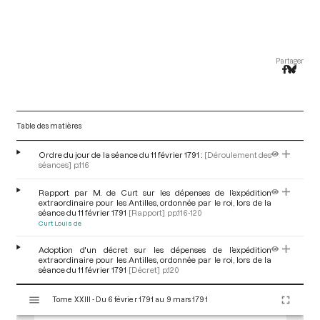
Partager
Table des matières
Ordre du jour de la séance du 11 février 1791 :
[Déroulement des
séances]
p.116
Rapport par M. de Curt sur les dépenses de l’expédition
extraordinaire pour les Antilles, ordonnée par le roi, lors de la
séance du 11 février 1791
[Rapport]
pp.116-120
Curt Louis de
Adoption d'un décret sur les dépenses de l’expédition
extraordinaire pour les Antilles, ordonnée par le roi, lors de la
séance du 11 février 1791
[Décret]
p.120
V
Tome XXIII - Du 6 février 1791 au 9 mars 1791
i
s