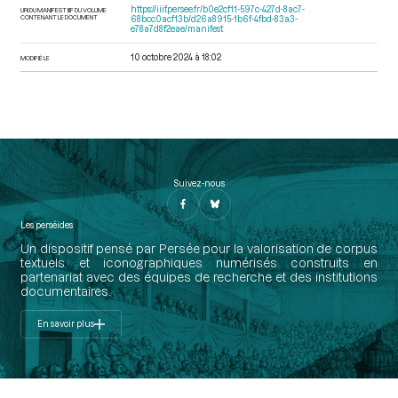
https://iiif.persee.fr/b0e2cf11-597c-427d-8ac7-
URI DU MANIFEST IIIF DU VOLUME
CONTENANT LE DOCUMENT
68bcc0acf13b/d26a8915-1b6f-4fbd-83a3-
e78a7d8f2eae/manifest
10 octobre 2024 à 18:02
MODIFIÉ LE
Suivez-nous
Les perséides
Un dispositif pensé par Persée pour la valorisation de corpus
textuels et iconographiques numérisés construits en
partenariat avec des équipes de recherche et des institutions
documentaires.
En savoir plus