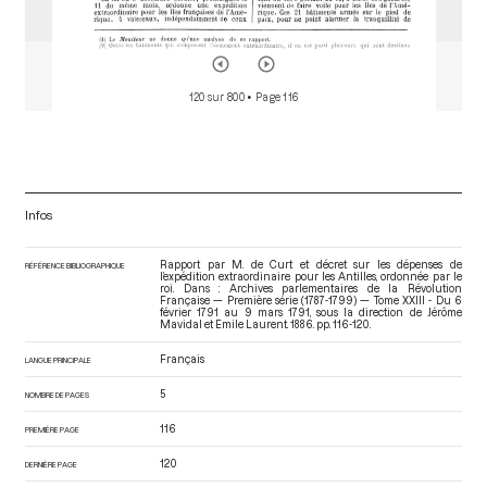
120 sur 800
• Page 116
Infos
Rapport par M. de Curt et décret sur les dépenses de
RÉFÉRENCE BIBLIOGRAPHIQUE
l’expédition extraordinaire pour les Antilles, ordonnée par le
roi. Dans : Archives parlementaires de la Révolution
Française — Première série (1787-1799) — Tome XXIII - Du 6
février 1791 au 9 mars 1791
, sous la direction de Jérôme
Mavidal et Emile Laurent. 1886. pp. 116-120.
Français
LANGUE PRINCIPALE
5
NOMBRE DE PAGES
116
PREMIÈRE PAGE
120
DERNIÈRE PAGE