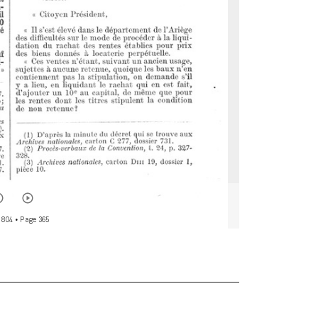
 804
• Page 365