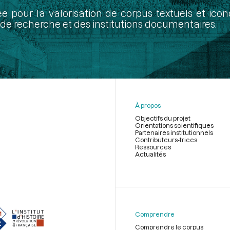
ée pour la valorisation de corpus textuels et ic
de recherche et des institutions documentaires.
À propos
Objectifs du projet
Orientations scientifiques
Partenaires institutionnels
Contributeurs-trices
Ressources
Actualités
Menu
du
pied
de
Comprendre
page
Comprendre le corpus