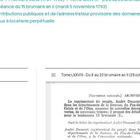
éance du 15 brumaire an II (mardi 5 novembre 1793)
tributions publiques et de l’administrateur provisoire des domaines
ux à locaterie perpétuelle
V
Tome LXXVIII - Du 8 au 20 brumaire an II (29 o
i
s
u
a
l
i
s
e
u
r