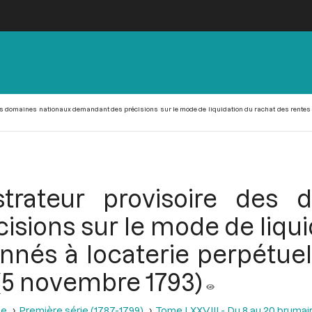
des domaines nationaux demandant des précisions sur le mode de liquidation du rachat des rentes d
strateur provisoire des
sions sur le mode de liqui
nnés à locaterie perpétuell
 (5 novembre 1793)
se
Première série (1787-1799)
Tome LXXVIII - Du 8 au 20 brumair