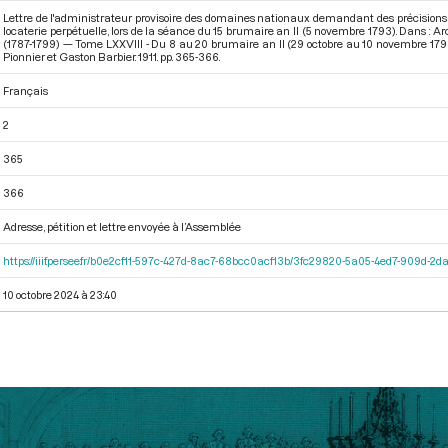
Lettre de l'administrateur provisoire des domaines nationaux demandant des précisions 
locaterie perpétuelle, lors de la séance du 15 brumaire an II (5 novembre 1793). Dans : 
(1787-1799) — Tome LXXVIII - Du 8 au 20 brumaire an II (29 octobre au 10 novembre 179
Pionnier et Gaston Barbier. 1911. pp. 365-366.
Français
2
365
366
Adresse, pétition et lettre envoyée à l’Assemblée
https://iiif.persee.fr/b0e2cf11-597c-427d-8ac7-68bcc0acf13b/3fc29820-5a05-4ed7-909d-
10 octobre 2024 à 23:40