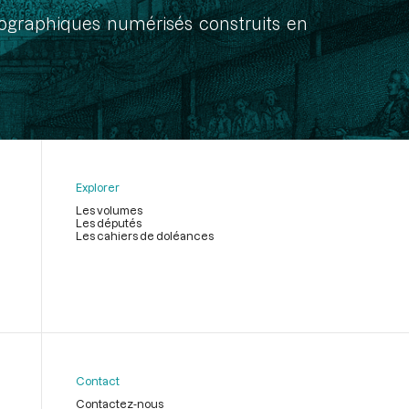
onographiques numérisés construits en
Explorer
Les volumes
Les députés
Les cahiers de doléances
Contact
Contactez-nous