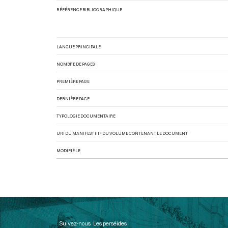
RÉFÉRENCE BIBLIOGRAPHIQUE
LANGUE PRINCIPALE
NOMBRE DE PAGES
PREMIÈRE PAGE
DERNIÈRE PAGE
TYPOLOGIE DOCUMENTAIRE
URI DU MANIFEST IIIF DU VOLUME CONTENANT LE DOCUMENT
MODIFIÉ LE
Suivez-nous
Les perséides