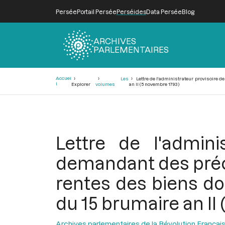
Persée
Portail Persée
Perséides
Data Persée
Blog
ARCHIVES
PARLEMENTAIRES
Fil
Accuei
Les
Lettre de l'administrateur provisoire 
d'Ariane
l
Explorer
volumes
an II (5 novembre 1793)
Lettre de l'admini
demandant des préci
rentes des biens do
du 15 brumaire an II
Archives parlementaires de la Révolution Françai