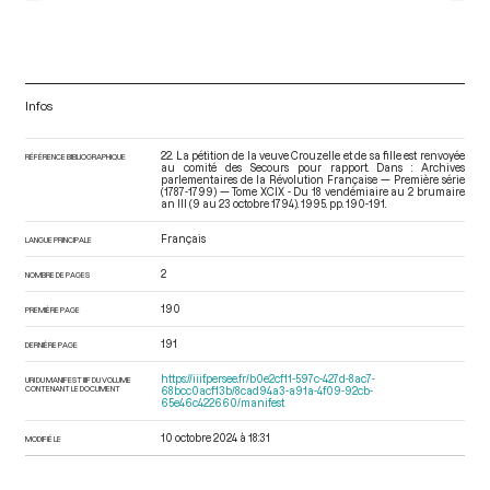
Infos
22. La pétition de la veuve Crouzelle et de sa fille est renvoyée
RÉFÉRENCE BIBLIOGRAPHIQUE
au comité des Secours pour rapport. Dans : Archives
parlementaires de la Révolution Française — Première série
(1787-1799) — Tome XCIX - Du 18 vendémiaire au 2 brumaire
an III (9 au 23 octobre 1794)
. 1995. pp. 190-191.
Français
LANGUE PRINCIPALE
2
NOMBRE DE PAGES
190
PREMIÈRE PAGE
191
DERNIÈRE PAGE
https://iiif.persee.fr/b0e2cf11-597c-427d-8ac7-
URI DU MANIFEST IIIF DU VOLUME
CONTENANT LE DOCUMENT
68bcc0acf13b/8cad94a3-a91a-4f09-92cb-
65e46c422660/manifest
10 octobre 2024 à 18:31
MODIFIÉ LE