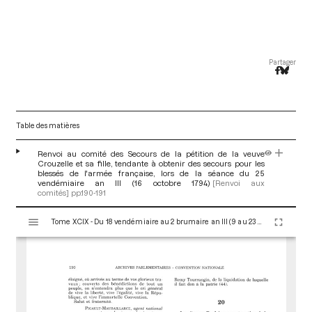
Partager
Table des matières
Renvoi au comité des Secours de la pétition de la veuve
Crouzelle et sa fille, tendante à obtenir des secours pour les
blessés de l'armée française, lors de la séance du 25
vendémiaire an III (16 octobre 1794)
[Renvoi aux
comités]
pp.190-191
V
Tome XCIX - Du 18 vendémiaire au 2 brumaire an III (9 au 23 octobre 1794)
i
s
u
a
l
i
s