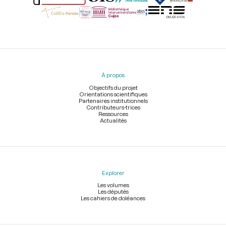
Menu
du
pied
À propos
de
page
Objectifs du projet
Orientations scientifiques
Partenaires institutionnels
Contributeurs-trices
Ressources
Actualités
Explorer
Les volumes
Les députés
Les cahiers de doléances