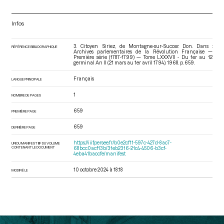
Infos
3. Citoyen Siriez, de Montagne-sur-Succer. Don. Dans :
RÉFÉRENCE BIBLIOGRAPHIQUE
Archives parlementaires de la Révolution Française —
Première série (1787-1799) — Tome LXXXVII - Du 1er au 12
germinal An II (21 mars au 1er avril 1794)
. 1968. p. 659.
Français
LANGUE PRINCIPALE
1
NOMBRE DE PAGES
659
PREMIÈRE PAGE
659
DERNIÈRE PAGE
https://iiif.persee.fr/b0e2cf11-597c-427d-8ac7-
URI DU MANIFEST IIIF DU VOLUME
CONTENANT LE DOCUMENT
68bcc0acf13b/31eb2316-21c4-4506-b3cf-
4eba41baccfe/manifest
10 octobre 2024 à 18:18
MODIFIÉ LE