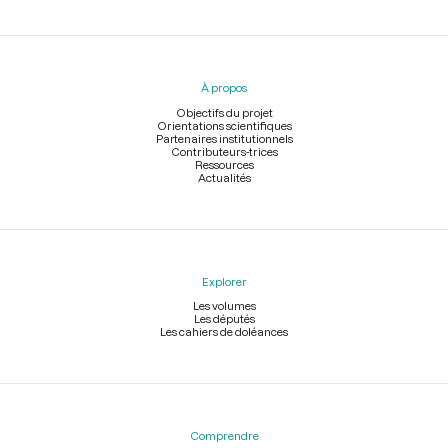
Menu
du
pied
À propos
de
page
Objectifs du projet
Orientations scientifiques
Partenaires institutionnels
Contributeurs-trices
Ressources
Actualités
Explorer
Les volumes
Les députés
Les cahiers de doléances
Comprendre