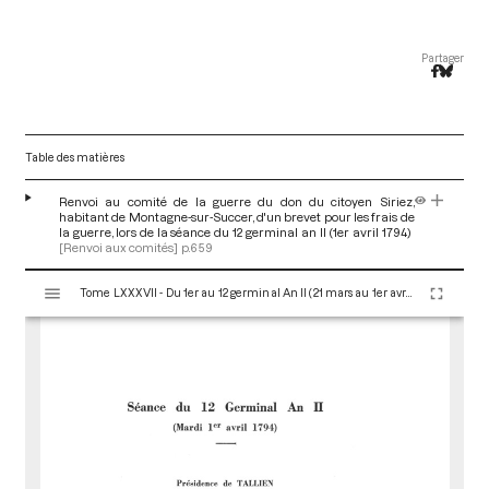
Partager
Table des matières
Renvoi au comité de la guerre du don du citoyen Siriez,
habitant de Montagne-sur-Succer, d'un brevet pour les frais de
la guerre, lors de la séance du 12 germinal an II (1er avril 1794)
[Renvoi aux comités]
p.659
V
Tome LXXXVII - Du 1er au 12 germinal An II (21 mars au 1er avril 1794)
i
s
u
a
l
i
s
e
u
r